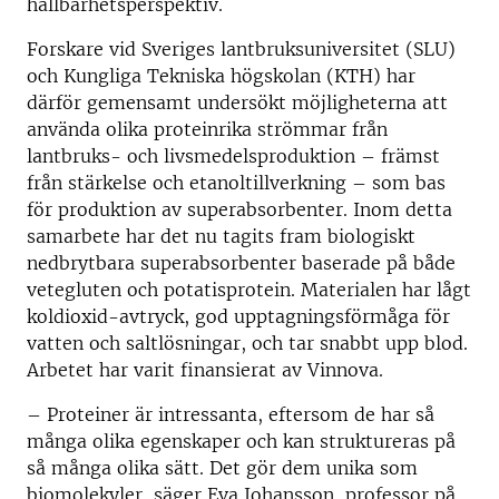
hållbarhetsperspektiv.
Forskare vid Sveriges lantbruksuniversitet (SLU)
och Kungliga Tekniska högskolan (KTH) har
därför gemensamt undersökt möjligheterna att
använda olika proteinrika strömmar från
lantbruks- och livsmedelsproduktion – främst
från stärkelse och etanoltillverkning – som bas
för produktion av superabsorbenter. Inom detta
samarbete har det nu tagits fram biologiskt
nedbrytbara superabsorbenter baserade på både
vetegluten och potatisprotein. Materialen har lågt
koldioxid-avtryck, god upptagningsförmåga för
vatten och saltlösningar, och tar snabbt upp blod.
Arbetet har varit finansierat av Vinnova.
– Proteiner är intressanta, eftersom de har så
många olika egenskaper och kan struktureras på
så många olika sätt. Det gör dem unika som
biomolekyler, säger Eva Johansson, professor på