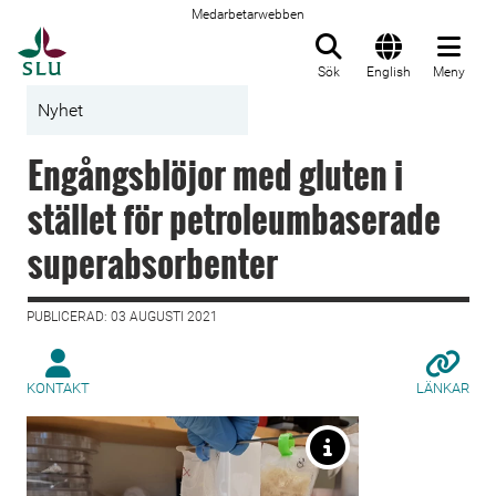
Medarbetarwebben
Till startsida
Sök
English
Meny
Nyhet
Engångsblöjor med gluten i
stället för petroleumbaserade
superabsorbenter
PUBLICERAD: 03 AUGUSTI 2021
KONTAKT
LÄNKAR