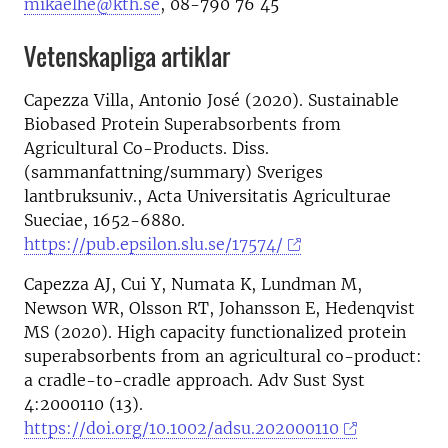
mikaelhe@kth.se
, 08-790 76 45
Vetenskapliga artiklar
Capezza Villa, Antonio José (2020). Sustainable
Biobased Protein Superabsorbents from
Agricultural Co-Products. Diss.
(sammanfattning/summary) Sveriges
lantbruksuniv., Acta Universitatis Agriculturae
Sueciae, 1652-6880.
https://pub.epsilon.slu.se/17574/
Capezza AJ, Cui Y, Numata K, Lundman M,
Newson WR, Olsson RT, Johansson E, Hedenqvist
MS (2020). High capacity functionalized protein
superabsorbents from an agricultural co-product:
a cradle-to-cradle approach. Adv Sust Syst
4:2000110 (13).
https://doi.org/10.1002/adsu.202000110