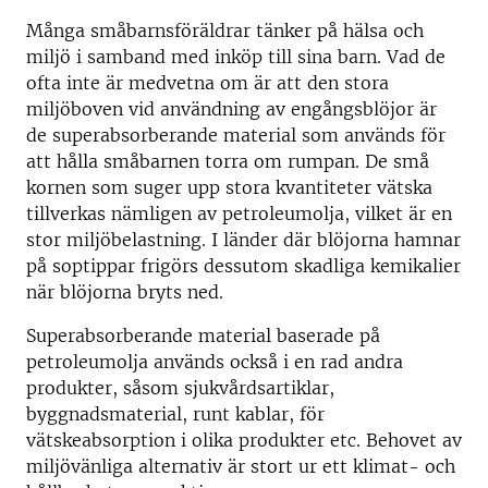
Många småbarnsföräldrar tänker på hälsa och
miljö i samband med inköp till sina barn. Vad de
ofta inte är medvetna om är att den stora
miljöboven vid användning av engångsblöjor är
de superabsorberande material som används för
att hålla småbarnen torra om rumpan. De små
kornen som suger upp stora kvantiteter vätska
tillverkas nämligen av petroleumolja, vilket är en
stor miljöbelastning. I länder där blöjorna hamnar
på soptippar frigörs dessutom skadliga kemikalier
när blöjorna bryts ned.
Superabsorberande material baserade på
petroleumolja används också i en rad andra
produkter, såsom sjukvårdsartiklar,
byggnadsmaterial, runt kablar, för
vätskeabsorption i olika produkter etc. Behovet av
miljövänliga alternativ är stort ur ett klimat- och