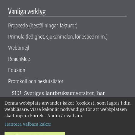
Vanliga verktyg
Proceedo (beställningar, fakturor)
Primula (ledighet, sjukanmälan, lönespec m.m.)
Webbmejl
ReachMee
Edusign
Protokoll och beslutslistor
SLU, Sveriges lantbruksuniversitet, har
verksamhet över hela Sverige. Huvudorter är
Denna webbplats använder kakor (cookies), som lagras i din
Alnarp, Uppsala och Umeå.
SLU är
webbläsare. Vissa kakor är nödvändiga för att webbplatsen
miljöcertifierat enligt ISO 14001. •
Telefon:
ska fungera korrekt. Andra är valbara.
018-67 10 00 • Org nr: 202100-2817 •
Om
Hantera valbara kakor
medarbetarwebben
•
SLU:s fakturaadress
•