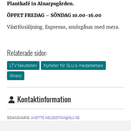
Plantkafé in Alnarpsgården.
ÖPPET FREDAG – SÖNDAG 10.00-16.00
Växtförsäljning. Espresso, smörgåsar med mera.
Relaterade sidor:
LTV-fakulteten
Nyheter för SLU:s medarbetare
Alnarp
Kontaktinformation
SIDANSVARIG:
ANETTE.NELDESTAM@SLU.SE