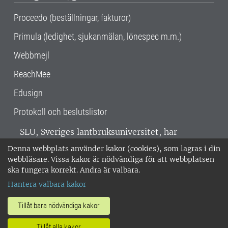
Proceedo (beställningar, fakturor)
Primula (ledighet, sjukanmälan, lönespec m.m.)
Webbmejl
ReachMee
Edusign
Protokoll och beslutslistor
SLU, Sveriges lantbruksuniversitet, har
verksamhet över hela Sverige. Huvudorter är
Denna webbplats använder kakor (cookies), som lagras i din
Alnarp, Uppsala och Umeå.
SLU är
webbläsare. Vissa kakor är nödvändiga för att webbplatsen
miljöcertifierat enligt ISO 14001. •
Telefon:
ska fungera korrekt. Andra är valbara.
018-67 10 00 • Org nr: 202100-2817 •
Om
Hantera valbara kakor
medarbetarwebben
•
SLU:s fakturaadress
•
Om SLU:s webbplatser
•
Vid KRIS
Tillåt bara nödvändiga kakor
•
Hantera kakor
•
Behandling av
Tillåt alla kakor