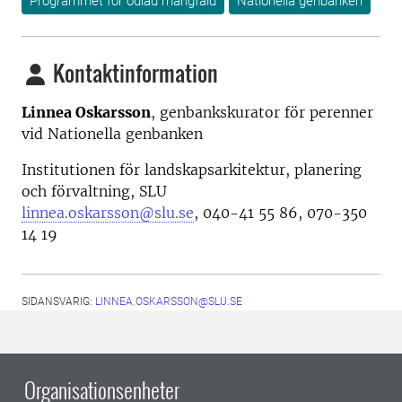
Programmet för odlad mångfald
Nationella genbanken
Kontaktinformation
Linnea Oskarsson
, genbankskurator för perenner
vid Nationella genbanken
Institutionen för landskapsarkitektur, planering
och förvaltning, SLU
linnea.oskarsson@slu.se
, 040-41 55 86, 070-350
14 19
SIDANSVARIG:
LINNEA.OSKARSSON@SLU.SE
Organisationsenheter