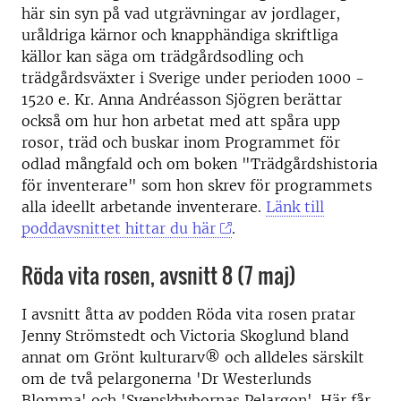
här sin syn på vad utgrävningar av jordlager,
uråldriga kärnor och knapphändiga skriftliga
källor kan säga om trädgårdsodling och
trädgårdsväxter i Sverige under perioden 1000 -
1520 e. Kr. Anna Andréasson Sjögren berättar
också om hur hon arbetat med att spåra upp
rosor, träd och buskar inom Programmet för
odlad mångfald och om boken "Trädgårdshistoria
för inventerare" som hon skrev för programmets
alla ideellt arbetande inventerare.
Länk till
poddavsnittet hittar du här
.
Röda vita rosen, avsnitt 8 (7 maj)
I avsnitt åtta av podden Röda vita rosen pratar
Jenny Strömstedt och Victoria Skoglund bland
annat om Grönt kulturarv® och alldeles särskilt
om de två pelargonerna 'Dr Westerlunds
Blomma' och 'Svenskbybornas Pelargon'. Här får