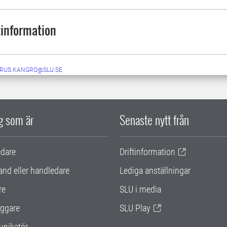
information
RUS.KANGRO@SLU.SE
ig som är
Senaste nytt från
edare
Driftinformation
and eller handledare
Lediga anställningar
re
SLU i media
ggare
SLU Play
nikatör