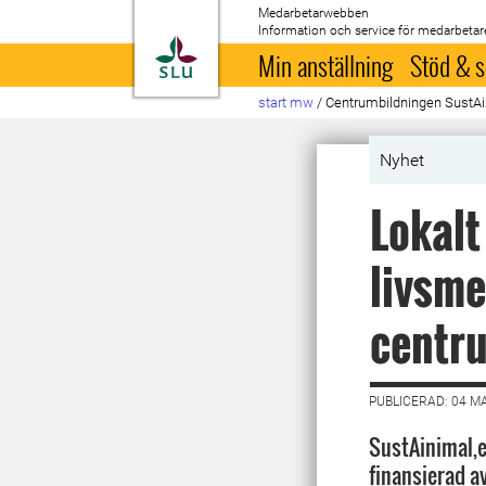
Medarbetarwebben
Information och service för medarbetar
Till startsida
Min anställning
Stöd & s
start mw
/
Centrumbildningen SustA
Nyhet
Lokalt
livsme
centr
PUBLICERAD: 04 M
SustAinimal,e
finansierad a