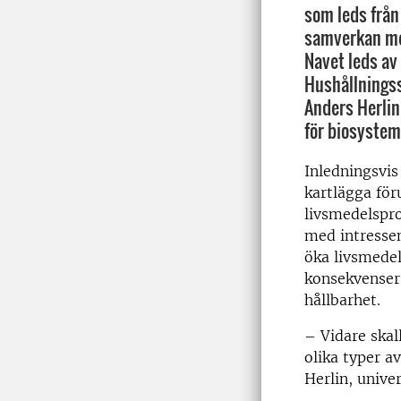
som leds från
samverkan me
Navet leds av 
Hushållningss
Anders Herlin
för biosystem
Inledningsvis
kartlägga för
livsmedelspro
med intresse
öka livsmedel
konsekvenser 
hållbarhet.
– Vidare skal
olika typer a
Herlin, unive