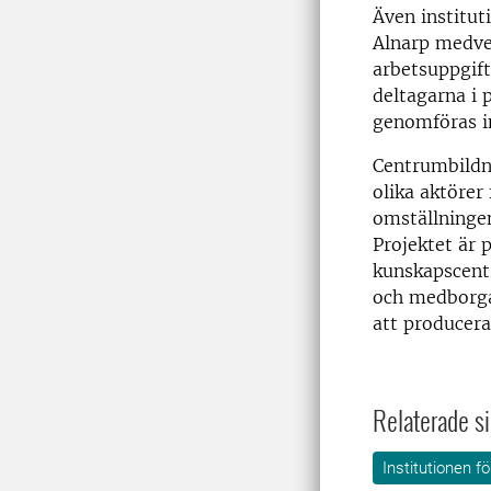
Även institut
Alnarp medver
arbetsuppgift
deltagarna i 
genomföras i
Centrumbildn
olika aktörer
omställningen
Projektet är p
kunskapscentr
och medborgar
att producera
Relaterade si
Institutionen f