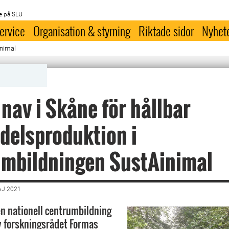
e på SLU
ervice
Organisation & styrning
Riktade sidor
Nyhet
inimal
 nav i Skåne för hållbar
delsproduktion i
umbildningen SustAinimal
AJ 2021
n nationell centrumbildning
v forskningsrådet Formas