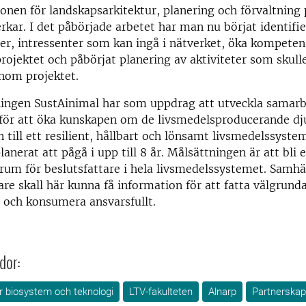
ionen för landskapsarkitektur, planering och förvaltning 
kar. I det påbörjade arbetet har man nu börjat identifie
er, intressenter som kan ingå i nätverket, öka kompete
projektet och påbörjat planering av aktiviteter som skul
nom projektet.
ingen SustAinimal har som uppdrag att utveckla samarb
 för att öka kunskapen om de livsmedelsproducerande dju
 till ett resilient, hållbart och lönsamt livsmedelssystem
lanerat att pågå i upp till 8 år. Målsättningen är att bli 
um för beslutsfattare i hela livsmedelssystemet. Samhä
e skall här kunna få information för att fatta välgrunda
 och konsumera ansvarsfullt.
dor:
ör biosystem och teknologi
LTV-fakulteten
Alnarp
Partnerskap