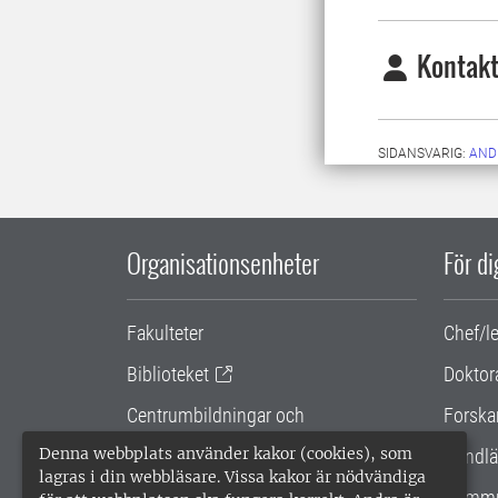
Kontakt
SIDANSVARIG:
AND
Organisationsenheter
För d
Fakulteter
Chef/l
Biblioteket
Doktor
Centrumbildningar och
Forska
samarbetsprojekt
Denna webbplats använder kakor (cookies), som
Handlä
lagras i din webbläsare. Vissa kakor är nödvändiga
Gemensamma verksamhetsstödet
Kommu