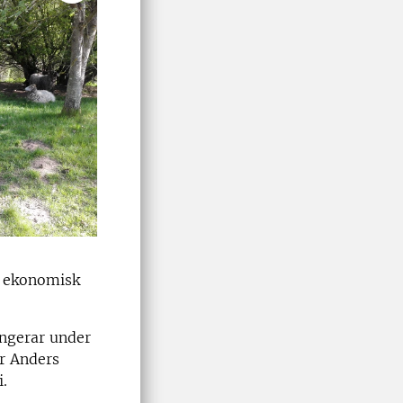
ch ekonomisk
ungerar under
ar Anders
i.