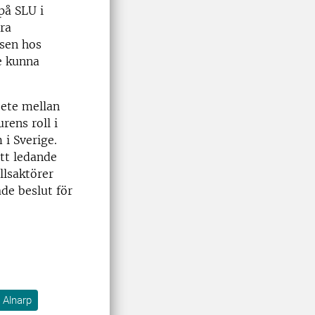
på SLU i
ra
nsen hos
le kunna
ete mellan
rens roll i
 i Sverige.
ett ledande
llsaktörer
de beslut för
 Alnarp