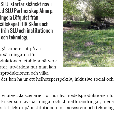
 SLU, startar skånskt nav i
d SLU Partnerskap Alnarp.
Ingela Löfquist från
ällskapet HIR Skåne och
 från SLU och institutionen
 och teknologi.
 går arbetet ut på att
utsättningarna för
duktionen, etablera nätverk
nter, utvärdera hur man kan
sproduktionen och vilka
det kan ha ur ett helhetsperspektiv, inklusive social o
l vi utveckla scenarier för hur livsmedelsproduktionen f
v kriser som avspärrningar och klimatförändringar, men
rsitetslektor på institutionen för biosystem och teknolog