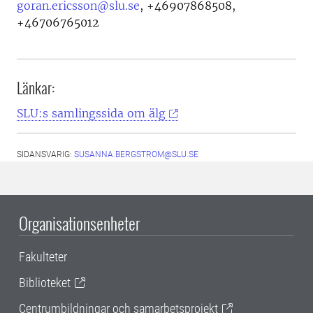
goran.ericsson@slu.se
,
+46907868508,
+46706765012
Länkar:
SLU:s samlingssida om älg
SIDANSVARIG:
SUSANNA.BERGSTROM@SLU.SE
Organisationsenheter
Fakulteter
Biblioteket
Centrumbildningar och samarbetsprojekt