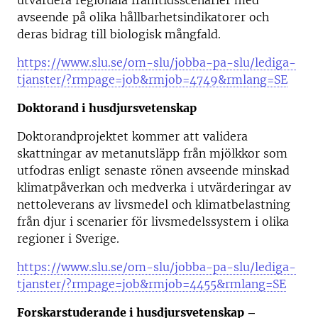
utvärdera regionala framtidsscenarier med
avseende på olika hållbarhetsindikatorer och
deras bidrag till biologisk mångfald.
https://www.slu.se/om-slu/jobba-pa-slu/lediga-
tjanster/?rmpage=job&rmjob=4749&rmlang=SE
Doktorand i husdjursvetenskap
Doktorandprojektet kommer att validera
skattningar av metanutsläpp från mjölkkor som
utfodras enligt senaste rönen avseende minskad
klimatpåverkan och medverka i utvärderingar av
nettoleverans av livsmedel och klimatbelastning
från djur i scenarier för livsmedelssystem i olika
regioner i Sverige.
https://www.slu.se/om-slu/jobba-pa-slu/lediga-
tjanster/?rmpage=job&rmjob=4455&rmlang=SE
Forskarstuderande i husdjursvetenskap –