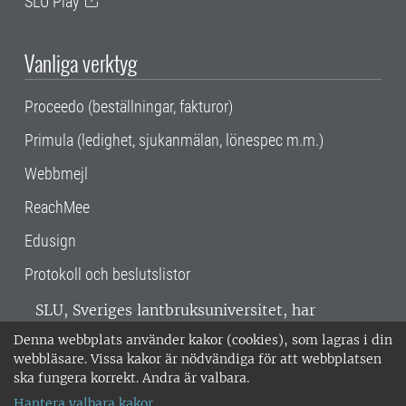
SLU Play
Vanliga verktyg
Proceedo (beställningar, fakturor)
Primula (ledighet, sjukanmälan, lönespec m.m.)
Webbmejl
ReachMee
Edusign
Protokoll och beslutslistor
SLU, Sveriges lantbruksuniversitet, har
verksamhet över hela Sverige. Huvudorter är
Denna webbplats använder kakor (cookies), som lagras i din
Alnarp, Uppsala och Umeå.
SLU är
webbläsare. Vissa kakor är nödvändiga för att webbplatsen
miljöcertifierat enligt ISO 14001. •
Telefon:
ska fungera korrekt. Andra är valbara.
018-67 10 00 • Org nr: 202100-2817 •
Om
Hantera valbara kakor