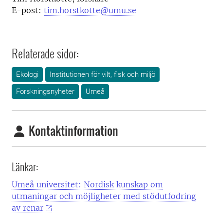
E-post:
tim.horstkotte@umu.se
Relaterade sidor:
Ekologi
Institutionen för vilt, fisk och miljö
Forskningsnyheter
Umeå
Kontaktinformation
Länkar:
Umeå universitet: Nordisk kunskap om
utmaningar och möjligheter med stödutfodring
av renar