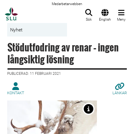
Medarbetarwebben
Till startsida
Sök
English
Meny
Nyhet
Stödutfodring av renar – ingen
långsiktig lösning
PUBLICERAD: 11 FEBRUARI 2021
KONTAKT
LÄNKAR