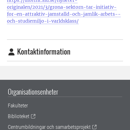
https://internt.slu.se/nyheter-
originalen/2021/3/grona-sektorn-tar-initiativ-
for-en-attraktiv-jamstalld-och-jamlik-arbets--
och-studiemiljo-i-varldsklass/
Kontaktinformation
Organisationsenheter
Fakulteter
Biblioteket
Centrumbildningar och samarbetsprojekt