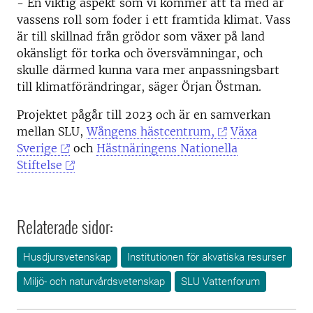
- En viktig aspekt som vi kommer att ta med är
vassens roll som foder i ett framtida klimat. Vass
är till skillnad från grödor som växer på land
okänsligt för torka och översvämningar, och
skulle därmed kunna vara mer anpassningsbart
till klimatförändringar, säger Örjan Östman.
Projektet pågår till 2023 och är en samverkan
mellan SLU,
Wångens hästcentrum,
Växa
Sverige
och
Hästnäringens Nationella
Stiftelse
Relaterade sidor:
Husdjursvetenskap
Institutionen för akvatiska resurser
Miljö- och naturvårdsvetenskap
SLU Vattenforum