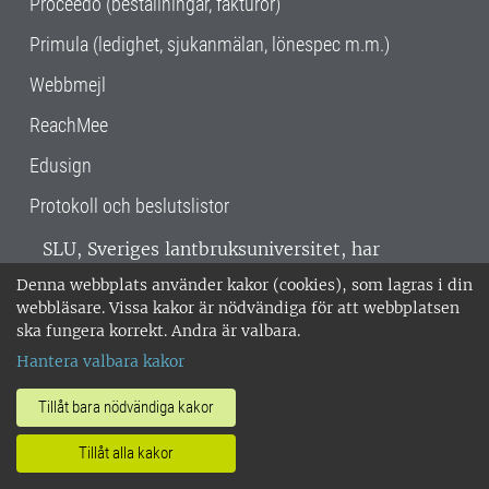
Proceedo (beställningar, fakturor)
Primula (ledighet, sjukanmälan, lönespec m.m.)
Webbmejl
ReachMee
Edusign
Protokoll och beslutslistor
SLU, Sveriges lantbruksuniversitet, har
verksamhet över hela Sverige. Huvudorter är
Denna webbplats använder kakor (cookies), som lagras i din
Alnarp, Uppsala och Umeå.
SLU är
webbläsare. Vissa kakor är nödvändiga för att webbplatsen
miljöcertifierat enligt ISO 14001. •
Telefon:
ska fungera korrekt. Andra är valbara.
018-67 10 00 • Org nr: 202100-2817 •
Om
Hantera valbara kakor
medarbetarwebben
•
SLU:s fakturaadress
•
Om SLU:s webbplatser
•
Vid KRIS
Tillåt bara nödvändiga kakor
•
Hantera kakor
•
Behandling av
Tillåt alla kakor
personuppgifter