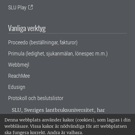
SLU Play
Vanliga verktyg
Proceedo (beställningar, fakturor)
Primula (ledighet, sjukanmälan, lönespec m.m.)
Webbmejl
ReachMee
Edusign
Protokoll och beslutslistor
SLU, Sveriges lantbruksuniversitet, har
verksamhet över hela Sverige. Huvudorter är
Denna webbplats använder kakor (cookies), som lagras i din
Alnarp, Uppsala och Umeå.
SLU är
webbläsare. Vissa kakor är nödvändiga för att webbplatsen
miljöcertifierat enligt ISO 14001. •
Telefon:
ska fungera korrekt. Andra är valbara.