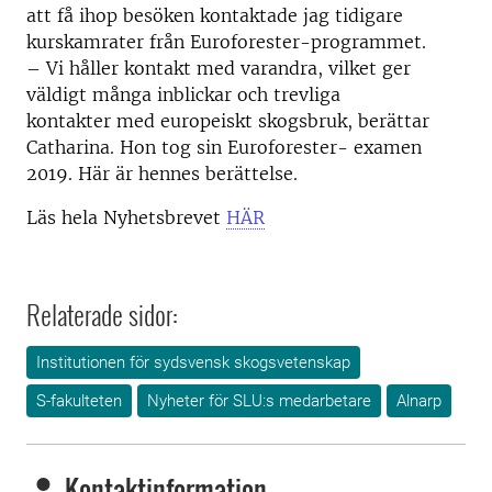
att få ihop besöken kontaktade jag tidigare
kurskamrater från Euroforester-programmet.
– Vi håller kontakt med varandra, vilket ger
väldigt många inblickar och trevliga
kontakter med europeiskt skogsbruk, berättar
Catharina. Hon tog sin Euroforester- examen
2019. Här är hennes berättelse.
Läs hela Nyhetsbrevet
HÄR
Relaterade sidor:
Institutionen för sydsvensk skogsvetenskap
S-fakulteten
Nyheter för SLU:s medarbetare
Alnarp
Kontaktinformation