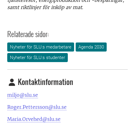
tjänsteresor, energiproduktion och -besparingar,
samt riktlinjer för inköp av mat.
Relaterade sidor:
Nyheter för SLU:s medarbetare
Agenda 2030
Nyheter för SLU:s studenter
Kontaktinformation
miljo@slu.se
Roger.Pettersson@slu.se
Maria.Orvehed@slu.se