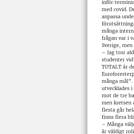
inför termins
med covid. De
anpassa under
förutsättning
många intern
frågan var i 
Sverige, men a
– Jag tror al
studenter vid
TOTALT är de
Euroforester
många mål”. U
utvecklades i
mot de tre ba
men kretsen a
flesta går he
finns flera b
– Många välje
är väldigt ro