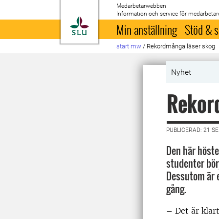
Medarbetarwebben
Information och service för medarbetar
Till startsida
Min anställning
Stöd & s
start mw
/
Rekordmånga läser skog
Nyhet
Rekor
PUBLICERAD: 21 S
Den här höst
studenter bör
Dessutom är e
gång.
– Det är klar