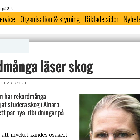
e på SLU
ervice
Organisation & styrning
Riktade sidor
Nyhet
dmånga läser skog
EPTEMBER 2020
en har rekordmånga
jat studera skog i Alnarp.
tt par nya utbildningar på
t att mycket kändes osäkert