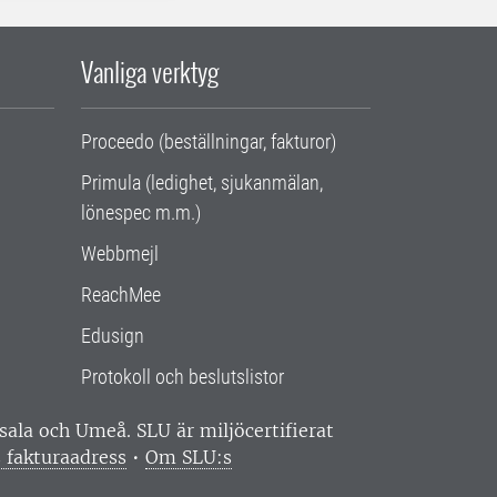
Vanliga verktyg
Proceedo (beställningar, fakturor)
Primula (ledighet, sjukanmälan,
lönespec m.m.)
Webbmejl
ReachMee
Edusign
Protokoll och beslutslistor
ppsala och Umeå.
SLU är miljöcertifierat
 fakturaadress
•
Om SLU:s