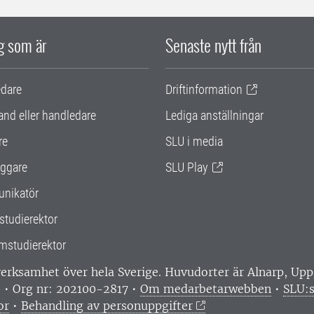
ig som är
Senaste nytt från
edare
Driftinformation
and eller handledare
Lediga anställningar
re
SLU i media
ggare
SLU Play
nikatör
studierektor
mstudierektor
 verksamhet över hela Sverige. Huvudorter är Alnarp, U
0 • Org nr: 202100-2817 •
Om medarbetarwebben
•
SLU:s
or
•
Behandling av personuppgifter