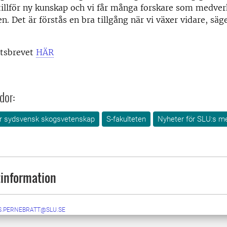
illför ny kunskap och vi får många forskare som medver
n. Det är förstås en bra tillgång när vi växer vidare, säg
etsbrevet
HÄR
dor:
för sydsvensk skogsvetenskap
S-fakulteten
Nyheter för SLU:s m
information
S.PERNEBRATT@SLU.SE