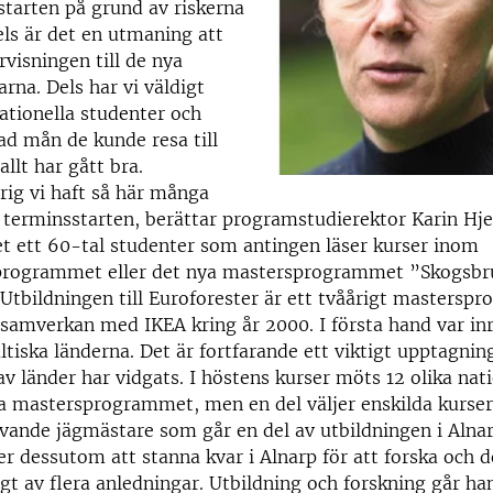
starten på grund av riskerna
ls är det en utmaning att
visningen till de nya
arna. Dels har vi väldigt
ationella studenter och
vad mån de kunde resa till
llt har gått bra.
drig vi haft så här många
 terminsstarten, berättar programstudierektor Karin Hj
t ett 60-tal studenter som antingen läser kurser inom
programmet eller det nya mastersprogrammet ”Skogsb
tbildningen till Euroforester är ett tvåårigt mastersp
 samverkan med IKEA kring år 2000. I första hand var in
ltiska länderna. Det är fortfarande ett viktigt upptagni
v länder har vidgats. I höstens kurser möts 12 olika nati
la mastersprogrammet, men en del väljer enskilda kurser
livande jägmästare som går en del av utbildningen i Alnar
r dessutom att stanna kvar i Alnarp för att forska och d
ligt av flera anledningar. Utbildning och forskning går ha