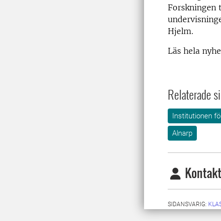
Forskningen t
undervisninge
Hjelm.
Läs hela nyh
Relaterade si
Institutionen 
Alnarp
Kontakt
SIDANSVARIG:
KLA