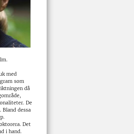
elm.
ruk med
rogram som
riktningen då
ngområde,
onaliteter. De
. Bland dessa
p.
oktorera. Det
nd i hand.