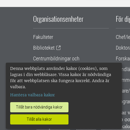
Organisationsenheter
För d
Fakulteter
Chef/l
Biblioteket
Doktor
Centrumbildningar och
Forska
samarbetsprojekt
Denna webbplats använder kakor (cookies), som
Handlä
lagras i din webbläsare. Vissa kakor är nödvändiga
Gemensamma verksamhetsstödet
Kommu
för att webbplatsen ska fungera korrekt. Andra är
valbara.
SLU Holding
Lärare/
Hantera valbara kakor
Progra
Tillåt bara nödvändiga kakor
SLU, Sveriges lantbruksuniversitet, har
enligt ISO 14001. •
Telefon: 018-67 10 0
Tillåt alla kakor
webbplatser
•
Vid KRIS
•
Hantera kak