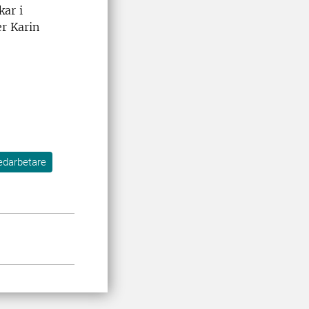
kar i
er Karin
edarbetare