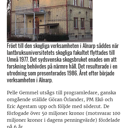
Fröet till den skogliga verksamheten i Alnarp såddes när
lantbruksuniversitetets skogliga fakultet flyttades till
Umeå 1977. Det sydsvenska skogsbruket enades om att
forskning behövdes på närmre håll. Det resulterade i en
utredning som presenterades 1986. Året efter började
verksamheten i Alnarp.
Pelle Gemmel utsågs till programledare, ganska
omgående ställde Göran Örlander, PM Ekö och
Eric Agestam upp och följde med söderut. De
förfogade över 50 miljoner kronor (motsvarar 100
miljoner kronor i dagens penningvärde) fördelade
på 6 år.