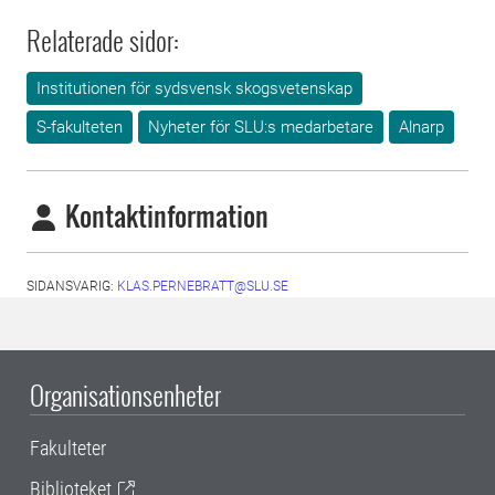
Relaterade sidor:
Institutionen för sydsvensk skogsvetenskap
S-fakulteten
Nyheter för SLU:s medarbetare
Alnarp
Kontaktinformation
SIDANSVARIG:
KLAS.PERNEBRATT@SLU.SE
Organisationsenheter
Fakulteter
Biblioteket