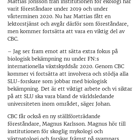
Mattias Jonsson från institutionen för ekologi har
varit föreståndare under 2019 och under
vårterminen 2020. Nu har Mattias fått en
lektorstjänst och avgår därför som föreståndare,
men kommer fortsätta att vara en viktig del av
CBC.
– Jag ser fram emot att sätta extra fokus på
biologisk bekämpning nu under FN:s
internationella växtskyddsår 2020. Genom CBC
kommer vi fortsätta att involvera och stödja alla
SLU-forskare som jobbar med biologisk
bekämpning. Det är ett viktigt arbete och vi siktar
på att SLU ska vara bland de världsledande
universiteten inom området, säger Johan.
CBC får också en ny ställföreträdande
föreståndare, Magnus Karlsson. Magnus hör till
institutionen för skoglig mykologi och
växtpatologi och forskar främst på svampars