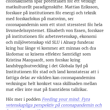
coronakrisens spår potentialen för ett verkligt
matkulturellt paradigmskifte. Mattias Eriksson,
forskare på institutionen för energi och teknik
med forskarfokus på matsvinn, ser
coronapandemin som ett stort stresstest för hela
livsmedelssystemet. Elisabeth von Essen, forskare
på institutionen för arbetsvetenskap, ekonomi
och miljövetenskap vid SLU i Alnarp funderar
kring hur länge vi kommer att minnas och dra
lärdomar ur krisens effekter Samtidigt som
Kristina Marquardt, som forskar kring
landsbygdsutveckling i det Globala Syd på
Institutionen för stad och land konstaterar att i
fattiga delar av världen kan coronapandemins
verkningar helt konkret vara skillnaden mellan
mat eller inte mat på framtidens tallrikar.
Hör mer i podden
Feeding your mind: Fyra
vetenskapliga perspektiv på coronapandemin och