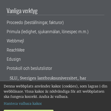
Vanliga verktyg
Proceedo (beställningar, fakturor)
Primula (ledighet, sjukanmälan, lönespec m.m.)
Webbmejl
ReachMee
Edusign
Protokoll och beslutslistor
SLU, Sveriges lantbruksuniversitet, har
verksamhet över hela Sverige. Huvudorter är
Denna webbplats använder kakor (cookies), som lagras i din
Alnarp, Uppsala och Umeå.
SLU är
webbläsare. Vissa kakor är nödvändiga för att webbplatsen
miljöcertifierat enligt ISO 14001. •
Telefon:
ska fungera korrekt. Andra är valbara.
018-67 10 00 • Org nr: 202100-2817 •
Om
Hantera valbara kakor
medarbetarwebben
•
SLU:s fakturaadress
•