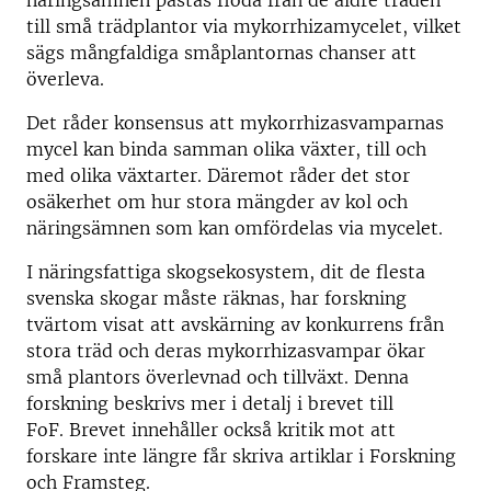
näringsämnen påstås flöda från de äldre träden
till små trädplantor via mykorrhizamycelet, vilket
sägs mångfaldiga småplantornas chanser att
överleva.
Det råder konsensus att mykorrhizasvamparnas
mycel kan binda samman olika växter, till och
med olika växtarter. Däremot råder det stor
osäkerhet om hur stora mängder av kol och
näringsämnen som kan omfördelas via mycelet.
I näringsfattiga skogsekosystem, dit de flesta
svenska skogar måste räknas, har forskning
tvärtom visat att avskärning av konkurrens från
stora träd och deras mykorrhizasvampar ökar
små plantors överlevnad och tillväxt. Denna
forskning beskrivs mer i detalj i brevet till
FoF. Brevet innehåller också kritik mot att
forskare inte längre får skriva artiklar i Forskning
och Framsteg.