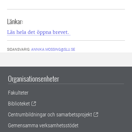
Länkar:
Läs hela det öppna brevet.
SIDANSVARIG:
ANNIKA.MOSSING@SLU.SE
Organisationsenheter
Fakulteter
Biblioteket
Centrumbildningar och samarbetsprojekt
Gemensamma verksamhetsstödet