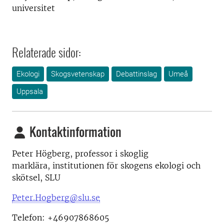
universitet
Relaterade sidor:
Ekologi
Skogsvetenskap
Debattinslag
Umeå
Uppsala
Kontaktinformation
Peter Högberg,
professor i skoglig
marklära, institutionen för skogens ekologi och
skötsel, SLU
Peter.Hogberg@slu.se
Telefon:
+46907868605