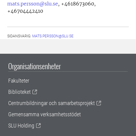
mats.persson@slu.se
,
+4618673060,
+46704442410
SIDANSVARIG:
MATS.PERSSON@SLU.SE
Organisationsenheter
Fakulteter
Biblioteket
Centrumbildningar och samarbetsprojekt
Gemensamma verksamhetsstödet
SLU Holding