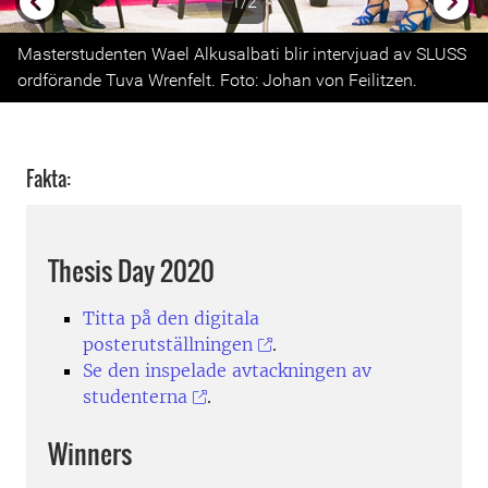
1/2
Previous
Next
Masterstudenten Wael Alkusalbati blir intervjuad av SLUSS
ordförande Tuva Wrenfelt. Foto: Johan von Feilitzen.
Fakta:
Thesis Day 2020
Titta på den digitala
posterutställningen
.
Se den inspelade avtackningen av
studenterna
.
Winners