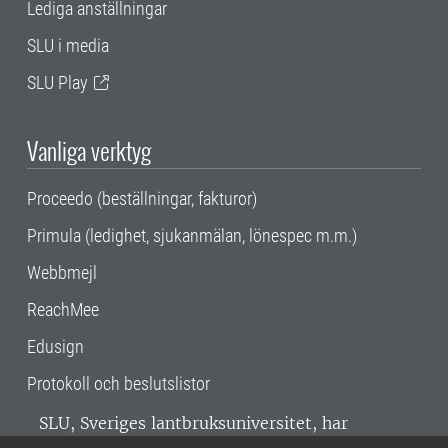
Lediga anställningar
SLU i media
SLU Play
Vanliga verktyg
Proceedo (beställningar, fakturor)
Primula (ledighet, sjukanmälan, lönespec m.m.)
Webbmejl
ReachMee
Edusign
Protokoll och beslutslistor
SLU, Sveriges lantbruksuniversitet, har
verksamhet över hela Sverige. Huvudorter är