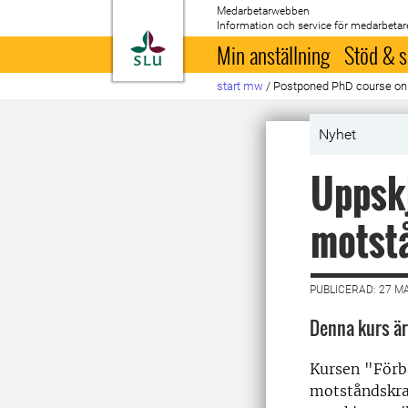
Medarbetarwebben
Information och service för medarbetar
Till startsida
Min anställning
Stöd & s
start mw
/
Postponed PhD course on f
Nyhet
Uppskj
motstå
PUBLICERAD: 27 M
Denna kurs är
Kursen "Förb
motståndskraf