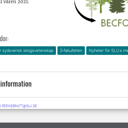
ll våren 2021.
dor:
för sydsvensk skogsvetenskap
S-fakulteten
Nyheter för SLU:s m
information
S.PERNEBRATT@SLU.SE