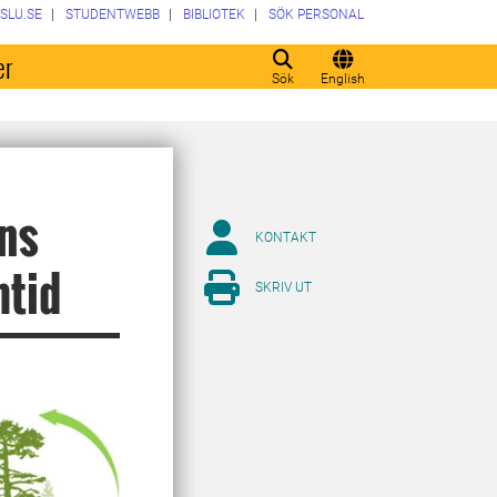
SLU.SE
STUDENTWEBB
BIBLIOTEK
SÖK PERSONAL
er
Sök
English
ens
KONTAKT
mtid
SKRIV UT