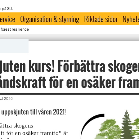
e på SLU
ervice
Organisation & styrning
Riktade sidor
Nyhet
orest resilience
uten kurs! Förbättra skog
ndskraft för en osäker fra
AJ 2020
 uppskjuten till våren 2021!
ättra skogens
t för en osäker framtid" är