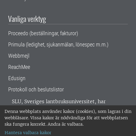
Vanliga verktyg
Proceedo (beställningar, fakturor)
Primula (ledighet, sjukanmälan, lönespec m.m.)
Webbmejl
ReachMee
Edusign
Protokoll och beslutslistor
SLU, Sveriges lantbruksuniversitet, har
verksamhet över hela Sverige. Huvudorter är
Denna webbplats använder kakor (cookies), som lagras i din
Alnarp, Uppsala och Umeå.
SLU är
webbläsare. Vissa kakor är nödvändiga för att webbplatsen
miljöcertifierat enligt ISO 14001. •
Telefon:
ska fungera korrekt. Andra är valbara.
018-67 10 00 • Org nr: 202100-2817 •
Om
Hantera valbara kakor