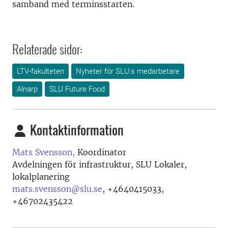
samband med terminsstarten.
Relaterade sidor:
LTV-fakulteten
Nyheter för SLU:s medarbetare
Alnarp
SLU Future Food
Kontaktinformation
Mats Svensson,
Koordinator
Avdelningen för infrastruktur, SLU Lokaler,
lokalplanering
mats.svensson@slu.se
,
+4640415033,
+46702435422