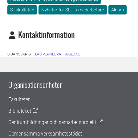
S-fakulteten
Nyheter för SLU:s medarbetare
Alnarp
Kontaktinformation
SIDANSVARIG:
KLAS.PERNEBRATT@SLU.SE
Organisationsenheter
Fakulteter
Biblioteket
Centrumbildningar och samarbetsprojekt
Gemensamma verksamhetsstödet