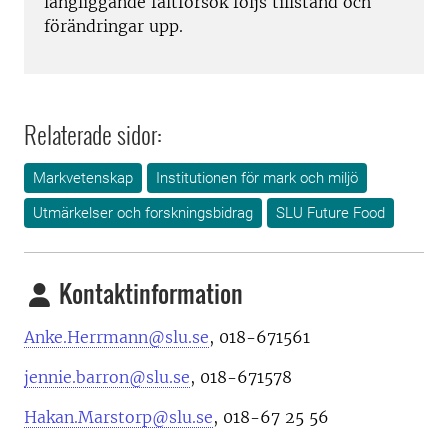
långliggande fältförsök följs tillstånd och
förändringar upp.
Relaterade sidor:
Markvetenskap
Institutionen för mark och miljö
Utmärkelser och forskningsbidrag
SLU Future Food
Kontaktinformation
Anke.Herrmann@slu.se
, 018-671561
jennie.barron@slu.se
,
018-671578
Hakan.Marstorp@slu.se
, 018-67 25 56