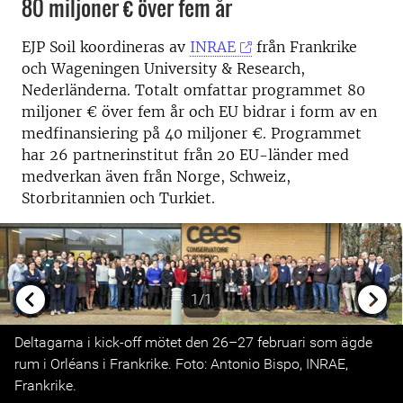
80 miljoner € över fem år
EJP Soil koordineras av
INRAE
​​från Frankrike
och Wageningen University & Research,
Nederländerna. Totalt omfattar programmet 80
miljoner € över fem år och EU bidrar i form av en
medfinansiering på 40 miljoner €. Programmet
har 26 partnerinstitut från 20 EU-länder med
medverkan även från Norge, Schweiz,
Storbritannien och Turkiet.
1/1
Previous
Next
Deltagarna i kick-off mötet den 26–27 februari som ägde
rum i Orléans i Frankrike. Foto: Antonio Bispo, INRAE,
Frankrike.