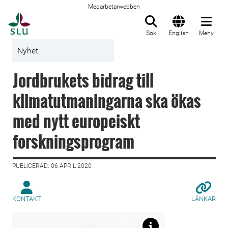
Medarbetarwebben
Till startsida
Sök
English
Meny
Nyhet
Jordbrukets bidrag till
klimatutmaningarna ska ökas
med nytt europeiskt
forskningsprogram
PUBLICERAD: 06 APRIL 2020
KONTAKT
LÄNKAR