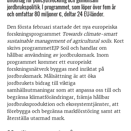
underlag för policyutveckling och gemensam
jordbrukspolitik. I programmet, som löper över fem år
och omfattar 80 miljoner €, deltar 24 EU-länder.
Den första februari startade det nya europeiska
forskningsprogrammet
Towards climate-smart
sustainable management of agricultural soils.
Kort
skrivs programmetEJP Soil och handlar om
hållbar användning av jordbruksmark. Inom
programmet kommer ett europeiskt
forskningsnätverk byggas med inriktat på
jordbruksmark. Målsättning är att öka
jordbrukets bidrag till viktiga
samhällsutmaningar som att anpassa oss till och
begränsa klimatförändringar, främja hållbar
jordbruksproduktion och ekosystemtjänster, att
förebygga och begränsa markförstöring samt att
återställa utarmad mark.