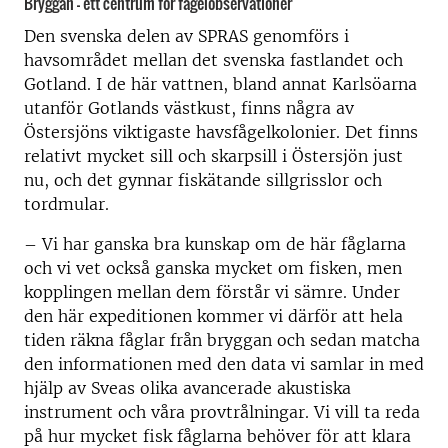
Bryggan – ett centrum för fågelobservationer
Den svenska delen av SPRAS genomförs i
havsområdet mellan det svenska fastlandet och
Gotland. I de här vattnen, bland annat Karlsöarna
utanför Gotlands västkust, finns några av
Östersjöns viktigaste havsfågelkolonier. Det finns
relativt mycket sill och skarpsill i Östersjön just
nu, och det gynnar fiskätande sillgrisslor och
tordmular.
– Vi har ganska bra kunskap om de här fåglarna
och vi vet också ganska mycket om fisken, men
kopplingen mellan dem förstår vi sämre. Under
den här expeditionen kommer vi därför att hela
tiden räkna fåglar från bryggan och sedan matcha
den informationen med den data vi samlar in med
hjälp av Sveas olika avancerade akustiska
instrument och våra provtrålningar. Vi vill ta reda
på hur mycket fisk fåglarna behöver för att klara