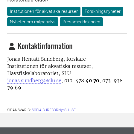
Institutionen för akvatiska resurser
Forskningsnyheter
Nyheter om miljöanalys
Pressmeddelanden
Kontaktinformation
Jonas Hentati Sundberg, forskare
Institutionen för akvatiska resurser,
Havsfiskelaboratoriet, SLU
jonas.sundberg@slu.se
, 010-478
40 70
, 073-938
79 69
SIDANSVARIG:
SOFIA.BUREBORN@SLU.SE