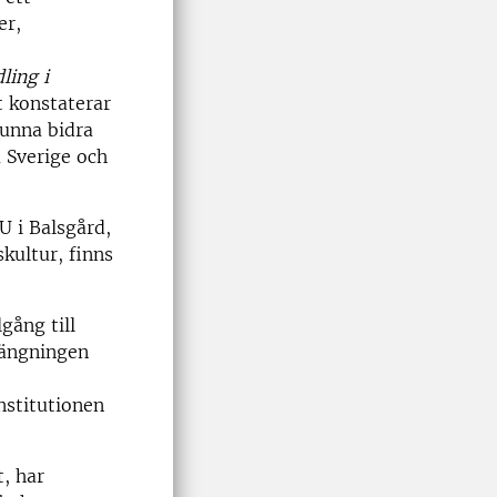
er,
ling i
t konstaterar
kunna bidra
a Sverige och
U i Balsgård,
skultur, finns
gång till
längningen
nstitutionen
, har