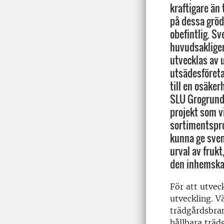
kraftigare än 
på dessa gröd
obefintlig. S
huvudsaklige
utvecklas av 
utsädesföreta
till en osäker
SLU Grogrund 
projekt som v
sortimentspro
kunna ge sve
urval av frukt
den inhemska 
För att utvec
utveckling. Vä
trädgårdsbran
hållbara träd