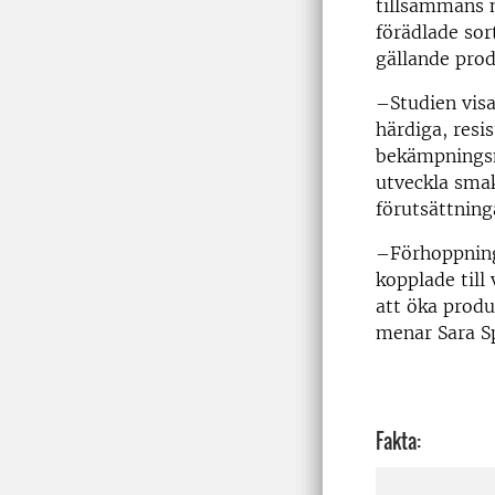
tillsammans 
förädlade sor
gällande pro
–Studien visa
härdiga, res
bekämpningsme
utveckla smak
förutsättning
–Förhoppninge
kopplade till
att öka produ
menar Sara S
Fakta: