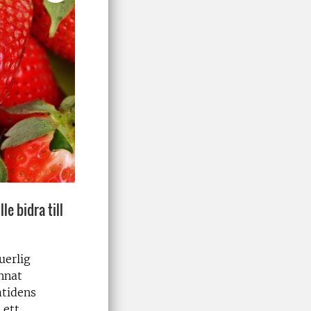
le bidra till
uerlig
annat
mtidens
 ett