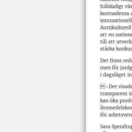
fullskaligt v
kostnaderna a
internationell
hortikulturell
att en nation
till att utve
stärka konkur
Det finns red
men för jordg
i dagsläget i
–Det visade 
transparent i
kan öka produ
livsmedelskon
för arbetsvet
Sara Spendrup