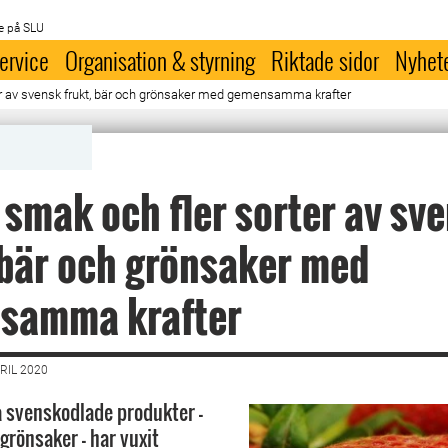
e på SLU
ervice
Organisation & styrning
Riktade sidor
Nyhet
er av svensk frukt, bär och grönsaker med gemensamma krafter
 smak och fler sorter av sv
 bär och grönsaker med
samma krafter
RIL 2020
å svenskodlade produkter –
 grönsaker - har vuxit