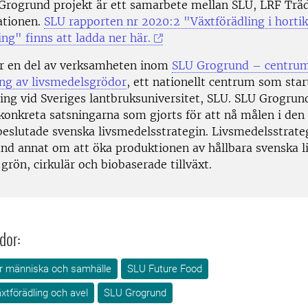
Grogrund projekt är ett samarbete mellan SLU, LRF Trä
ationen.
SLU rapporten
nr 2020:2
"Växtförädling i hortik
ing" finns att ladda ner här.
är en del av verksamheten inom
SLU Grogrund – centrum
ing av livsmedelsgrödor
, ett nationellt centrum som sta
ing vid Sveriges lantbruksuniversitet, SLU. SLU Grogrund
 konkreta satsningarna som gjorts för att nå målen i den
beslutade svenska livsmedelsstrategin. Livsmedelsstrate
and annat om att öka produktionen av hållbara svenska 
grön, cirkulär och biobaserade tillväxt.
dor:
för människa och samhälle
SLU Future Food
xtförädling och avel
SLU Grogrund