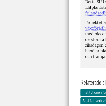
Detta SLU 
Elitplantst
frilandsodl
Projektet 
växtförädl
med placer
de största
riksdagen 
handlar bl
och främja 
Relaterade si
Institutionen 
SLU Nätverk vä