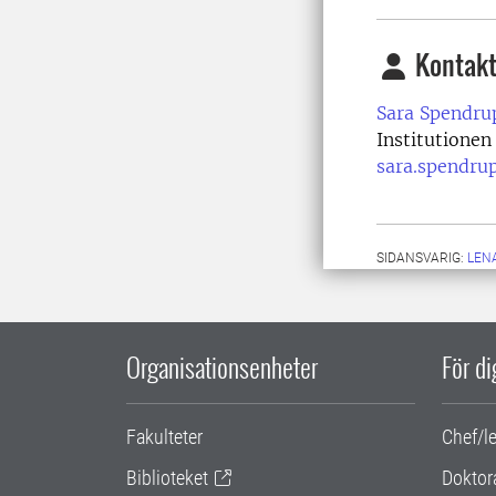
Kontakt
Sara Spendru
Institutionen
sara.spendru
SIDANSVARIG:
LEN
Organisationsenheter
För d
Fakulteter
Chef/l
Biblioteket
Doktor