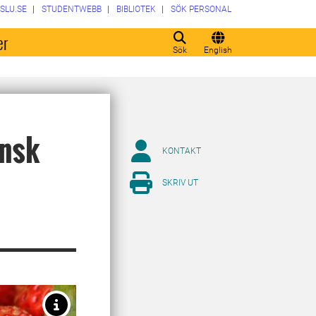
SLU.SE
STUDENTWEBB
BIBLIOTEK
SÖK PERSONAL
er
Sök
English
ensk
KONTAKT
SKRIV UT