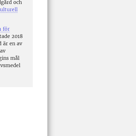
dgård och
ulturell
 för
rtade 2018
 är en av
 av
gins mål
livsmedel