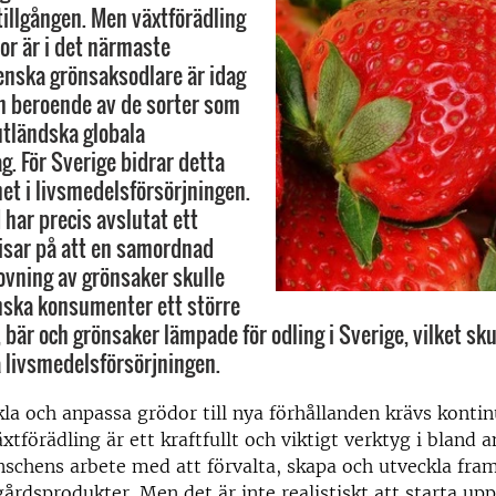
tillgången. Men växtförädling
or är i det närmaste
venska grönsaksodlare är idag
n beroende av de sorter som
utländska globala
g. För Sverige bidrar detta
het i livsmedelsförsörjningen.
har precis avslutat ett
isar på att en samordnad
vning av grönsaker skulle
nska konsumenter ett större
, bär och grönsaker lämpade för odling i Sverige, vilket skul
livsmedelsförsörjningen.
kla och anpassa grödor till nya förhållanden krävs kontin
xtförädling är ett kraftfullt och viktigt verktyg i bland 
schens arbete med att förvalta, skapa och utveckla fra
gårdsprodukter. Men det är inte realistiskt att starta upp