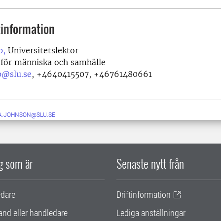
information
p,
Universitetslektor
 för människa och samhälle
p@slu.se
,
+4640415507, +46761480661
A.JOHNSON@SLU.SE
ig som är
Senaste nytt från
edare
Driftinformation
and eller handledare
Lediga anställningar