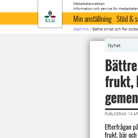
Medarbetarwebben
Information och service för medarbetar
Till startsida
Min anställning
Stöd & s
start mw
/
Bättre smak och fler sort
Nyhet
Bättre
frukt,
gemen
PUBLICERAD: 14 AP
Efterfrågan p
frukt, bär och