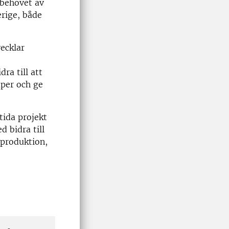
 behovet av
erige, både
ecklar
ra till att
aper och ge
tida projekt
 bidra till
sproduktion,