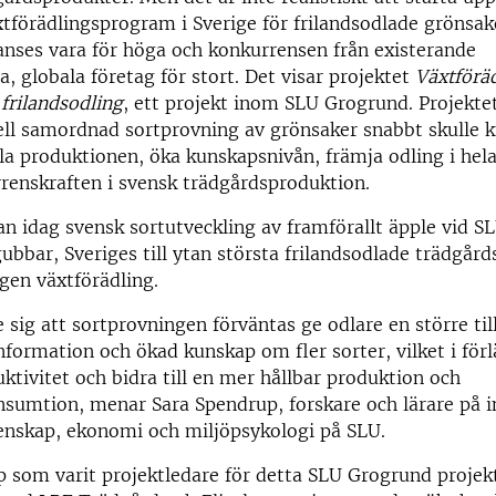
äxtförädlingsprogram i Sverige för frilandsodlade grönsak
nses vara för höga och konkurrensen från existerande
a, globala företag för stort. Det visar projektet
Växtföräd
 frilandsodling
, ett projekt inom SLU Grogrund. Projekte
ell samordnad sortprovning av grönsaker snabbt skulle 
ckla produktionen, öka kunskapsnivån, främja odling i hel
renskraften i svensk trädgårdsproduktion.
an idag svensk sortutveckling av framförallt äpple vid SL
ubbar, Sveriges till ytan största frilandsodlade trädgård
ngen växtförädling.
sig att sortprovningen förväntas ge odlare en större till
nformation och ökad kunskap om fler sorter, vilket i för
ktivitet och bidra till en mer hållbar produktion och
sumtion, menar Sara Spendrup, forskare och lärare på i
enskap, ekonomi och miljöpsykologi på SLU.
 som varit projektledare för detta SLU Grogrund projekt