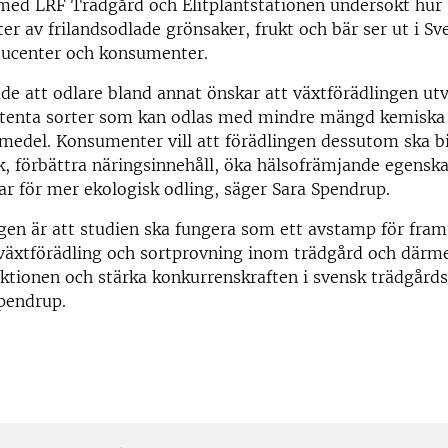
med LRF Trädgård och Elitplantstationen undersökt hur
ter av frilandsodlade grönsaker, frukt och bär ser ut i Sv
ducenter och konsumenter.
de att odlare bland annat önskar att växtförädlingen utv
istenta sorter som kan odlas med mindre mängd kemiska
del. Konsumenter vill att förädlingen dessutom ska bid
, förbättra näringsinnehåll, öka hälsofrämjande egensk
ar för mer ekologisk odling, säger Sara Spendrup.
n är att studien ska fungera som ett avstamp för fram
 växtförädling och sortprovning inom trädgård och därmed
ktionen och stärka konkurrenskraften i svensk trädgård
pendrup.