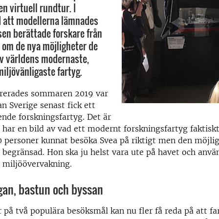
n virtuell rundtur. I
att modellerna lämnades
nsen berättade forskare från
 om de nya möjligheter de
av världens modernaste,
iljövänligaste fartyg.
ererades sommaren 2019 var
an Sverige senast fick ett
nde forskningsfartyg. Det är
 har en bild av vad ett modernt forskningsfartyg faktiskt 
0 personer kunnat besöka Svea på riktigt men den möjli
l begränsad. Hon ska ju helst vara ute på havet och använ
 miljöövervakning.
gan, bastun och byssan
på två populära besöksmål kan nu fler få reda på att fa