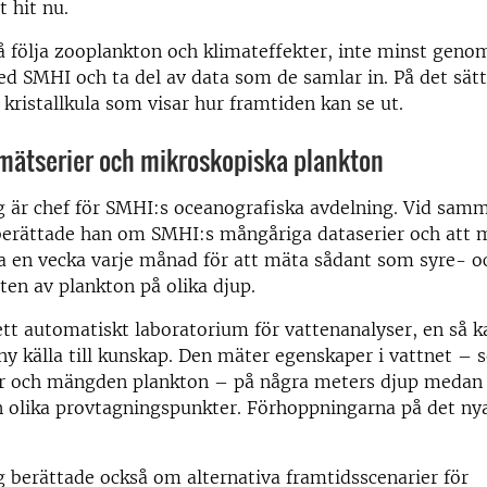
 hit nu.
å följa zooplankton och klimateffekter, inte minst geno
 SMHI och ta del av data som de samlar in. På det sätte
kristallkula som visar hur framtiden kan se ut.
mätserier och mikroskopiska plankton
g är chef för SMHI:s oceanografiska avdelning. Vid sam
erättade han om SMHI:s mångåriga dataserier och att 
 en vecka varje månad för att mäta sådant som syre- oc
en av plankton på olika djup.
tt automatiskt laboratorium för vattenanalyser, en så k
ny källa till kunskap. Den mäter egenskaper i vattnet –
ter och mängden plankton – på några meters djup medan 
n olika provtagningspunkter. Förhoppningarna på det ny
 berättade också om alternativa framtidsscenarier för