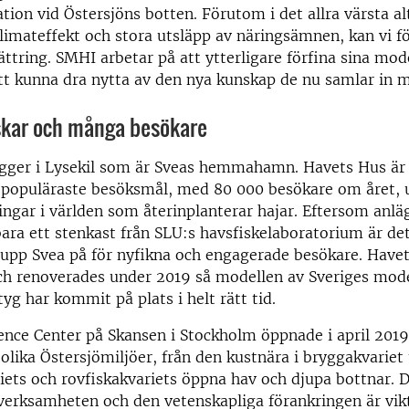
tion vid Östersjöns botten. Förutom i det allra värsta al
limateffekt och stora utsläpp av näringsämnen, kan vi f
ttring. SMHI arbetar på att ytterligare förfina sina mode
t kunna dra nytta av den nya kunskap de nu samlar in m
iskar och många besökare
gger i Lysekil som är Sveas hemmahamn. Havets Hus är 
 populäraste besöksmål, med 80 000 besökare om året, 
ingar i världen som återinplanterar hajar. Eftersom anl
bara ett stenkast från SLU:s havsfiskelaboratorium är det
a upp Svea på för nyfikna och engagerade besökare. Have
ch renoverades under 2019 så modellen av Sveriges mod
tyg har kommit på plats i helt rätt tid.
ience Center på Skansen i Stockholm öppnade i april 201
olika Östersjömiljöer, från den kustnära i bryggakvariet t
iets och rovfiskakvariets öppna hav och djupa bottnar. 
erksamheten och den vetenskapliga förankringen är vikt