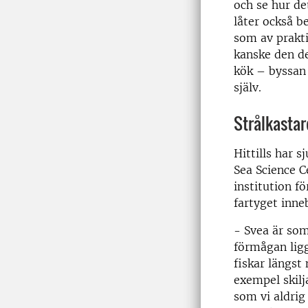
och se hur de
låter också b
som av prakti
kanske den de
kök – byssan 
själv.
Strålkastare
Hittills har 
Sea Science C
institution f
fartyget inne
- Svea är som
förmågan ligg
fiskar längst
exempel skilja
som vi aldrig