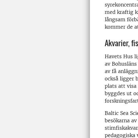
syrekoncentra
med kraftig k
långsam förbä
kommer de at
Akvarier, f
Havets Hus li
av Bohusläns
av få anläggn
också ligger 
plats att vis
byggdes ut o
forskningsfar
Baltic Sea Sc
besökarna av 
stimfiskakvar
pedagogiska v