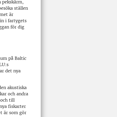
en pekskärm,
besöka ställen
mmet är
in i fartygets
ggan för dig
ium på Baltic
SLU:s
ar det nya
 den akustiska
lkar och andra
och till
nya fiskarter
et är som gör