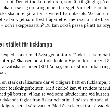
t ser ut. Den virtuella rundturen, som är tillgänglig på 
esökarna se sig omkring inne i fartyget. Virtuellt kan du 
ska skäl inte går att visa vid ett hamnbesök. Maskinru
l av fartyget som flest frågar efter men varför inte kika 
– och i skeppsbastun? Du kan också passa på att ha bry
 i stället för ficklampa
sju expeditioner med Svea genomförts. Under ett seminar
enter på Skansen berättade Joakim Hjelm, forskare vid 
ör akvatiska resurser (SLU Aqua), om de stora förbättring
bär.
 en stark strålkastare där vi tidigare haft en ficklampa,
er i forskningsfronten. Med ekolod kan vi studera maru
 ned på botten, vi kan se vad som händer inne vid kusten 
 dykande fåglar från fiskar och stim. I höstas hittade vi 
 tidigare sett i våra vatten. Med Svea kan vi förstå vad d