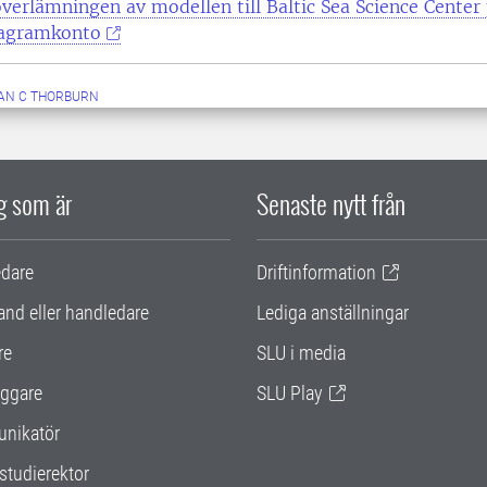
erlämningen av modellen till Baltic Sea Science Center
tagramkonto
AN C THORBURN
ig som är
Senaste nytt från
edare
Driftinformation
and eller handledare
Lediga anställningar
re
SLU i media
ggare
SLU Play
nikatör
studierektor