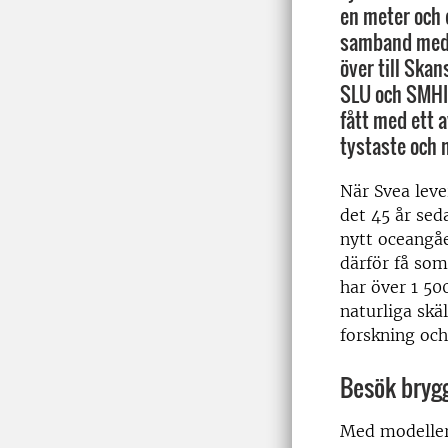
en meter och e
samband med 
över till Ska
SLU och SMHI
fått med ett 
tystaste och m
När Svea lev
det 45 år sed
nytt oceangåe
därför få som
har över 1 50
naturliga skä
forskning och
Besök bryg
Med modeller 