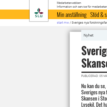
Medarbetarwebben
Information och service för medarbetar
Till startsida
Min anställning
Stöd & s
start mw
/
Sveriges nya forskningsfa
Nyhet
Sverig
Skanse
PUBLICERAD: 05 M
Nu kan du se
Sveriges nya 
Skansen i Sto
Lysekil. Det 