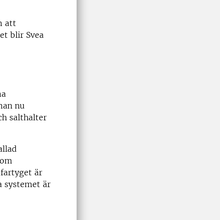
m att
t blir Svea
ma
man nu
h salthalter
allad
 som
fartyget är
a systemet är