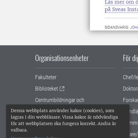
Läs mer om öv
på Sveas Ins
SIDANSVARIG:
JOH
Organisationsenheter
För d
Fakulteter
Chef/l
Biblioteket
Doktor
Centrumbildningar och
Forska
samarbetsprojekt
Denna webbplats använder kakor (cookies), som
Handlä
lagras i din webbläsare. Vissa kakor är nödvändiga
Gemensamma verksamhetsstödet
Kommu
för att webbplatsen ska fungera korrekt. Andra är
valbara.
SLU Holding
Lärare/