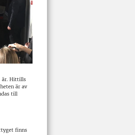
är. Hittills
gheten är av
das till
rtyget finns