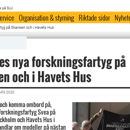
e på SLU
ervice
Organisation & styrning
Riktade sidor
Nyhet
rtyg på Skansen och i Havets Hus
es nya forskningsfartyg på
n och i Havets Hus
ARS 2020
, och komma ombord på,
forskningsfartyg Svea på
ckholm och Havets Hus i
handlar om modeller på nästan