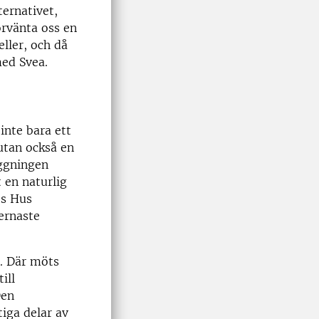
ternativet,
örvänta oss en
ller, och då
ed Svea.
inte bara ett
utan också en
äggningen
 en naturlig
ts Hus
ernaste
9. Där möts
ill
Den
iga delar av