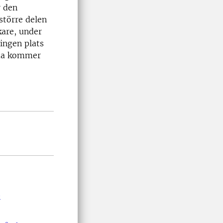
r den
törre delen
kare, under
 ingen plats
qua kommer
s