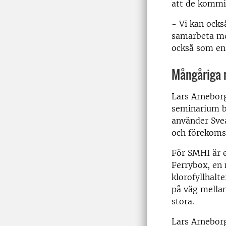
att de kommit
- Vi kan ocks
samarbeta med
också som en 
Mångåriga 
Lars Arnebor
seminarium b
använder Svea
och förekomst
För SMHI är e
Ferrybox, en 
klorofyllhal
på väg mella
stora.
Lars Arneborg