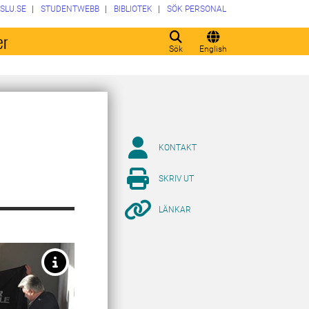
SLU.SE
STUDENTWEBB
BIBLIOTEK
SÖK PERSONAL
er
Sök
English
KONTAKT
SKRIV UT
LÄNKAR