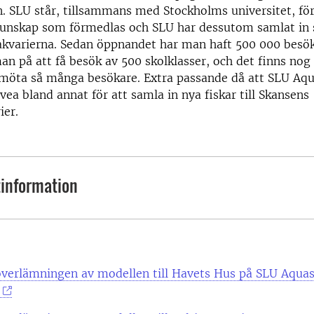
. SLU står, tillsammans med Stockholms universitet, fö
unskap som förmedlas och SLU har dessutom samlat in s
 akvarierna. Sedan öppnandet har man haft 500 000 besö
an på att få besök av 500 skolklasser, och det finns nog
 möta så många besökare. Extra passande då att SLU A
vea bland annat för att samla in nya fiskar till Skansens
ier.
information
verlämningen av modellen till Havets Hus på SLU Aqua