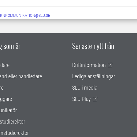
ERNKOMMUNIKATION@SLU.SE
ig som är
Senaste nytt från
edare
Driftinformation
and eller handledare
Lediga anställningar
re
SLU i media
ggare
SLU Play
nikatör
studierektor
mstudierektor