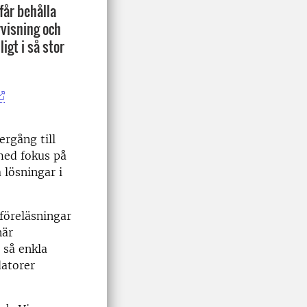
får behålla
rvisning och
igt i så stor
rgång till
 med fokus på
 lösningar i
föreläsningar
när
 så enkla
datorer