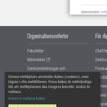
SIDANSVARIG:
INT
Organisationsenheter
För d
Fakulteter
Chef/l
Biblioteket
Doktor
Centrumbildningar och
Forska
samarbetsprojekt
Denna webbplats använder kakor (cookies), som
Handlä
lagras i din webbläsare. Vissa kakor är nödvändiga
Gemensamma verksamhetsstödet
Kommu
för att webbplatsen ska fungera korrekt. Andra är
valbara.
SLU Holding
Lärare/
Hantera valbara kakor
Progra