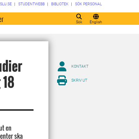
SLU.SE
STUDENTWEBB
BIBLIOTEK
SÖK PERSONAL
er
Sök
English
udier
KONTAKT
 18
SKRIV UT
ut en
denter ska