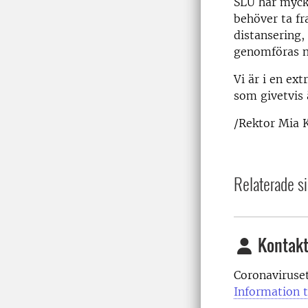
SLU har mycke
behöver ta fr
distansering,
genomföras nu
Vi är i en ex
som givetvis 
/Rektor Mia 
Relaterade si
Kontakt
Coronaviruse
Information t