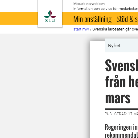
Medarbetarwebben
Information och service för medarbetar
Till startsida
Min anställning
Stöd & s
start mw
/
Svenska lärosäten går öve
Nyhet
Svensk
från h
mars
PUBLICERAD: 17 M
Regeringen in
rekommendatio