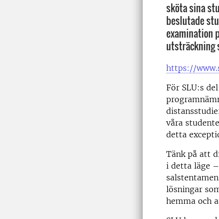
sköta sina stu
beslutade stu
examination p
utsträckning 
https://www.
För SLU:s del
programnämnd
distansstudie
våra studente
detta excepti
Tänk på att d
i detta läge 
salstentamen 
lösningar som
hemma och att