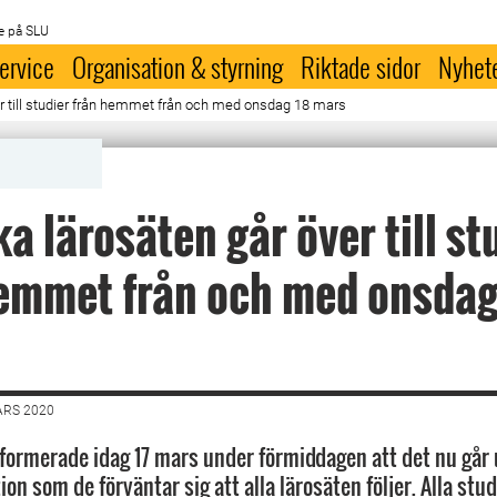
e på SLU
ervice
Organisation & styrning
Riktade sidor
Nyhet
r till studier från hemmet från och med onsdag 18 mars
a lärosäten går över till st
emmet från och med onsdag
ARS 2020
formerade idag 17 mars under förmiddagen att det nu går 
n som de förväntar sig att alla lärosäten följer. Alla stu