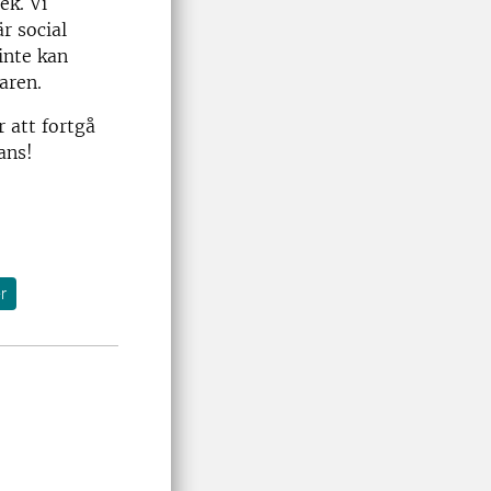
ek. Vi
r social
inte kan
aren.
 att fortgå
ans!
r