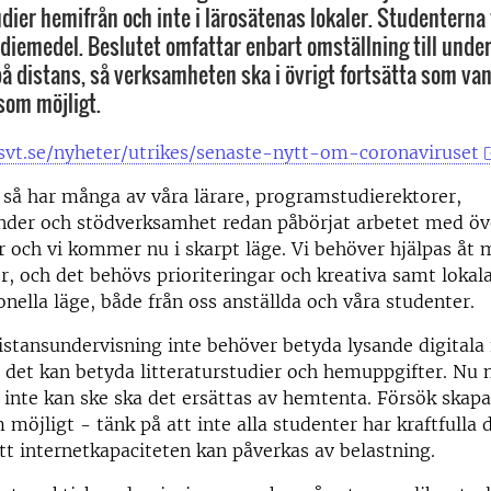
dier hemifrån och inte i lärosätenas lokaler. Studenterna 
diemedel. Beslutet omfattar enbart omställning till unde
å distans, så verksamheten ska i övrigt fortsätta som vanl
som möjligt.
svt.se/nyheter/utrikes/senaste-nytt-om-coronaviruset
 så har många av våra lärare, programstudierektorer,
er och stödverksamhet redan påbörjat arbetet med öve
r och vi kommer nu i skarpt läge. Vi behöver hjälpas åt
r, och det behövs prioriteringar och kreativa samt lokala
onella läge, både från oss anställda och våra studenter.
istansundervisning inte behöver betyda lysande digitala 
– det kan betyda litteraturstudier och hemuppgifter. Nu 
inte kan ske ska det ersättas av hemtenta. Försök skapa
 möjligt - tänk på att inte alla studenter har kraftfulla 
 internetkapaciteten kan påverkas av belastning.