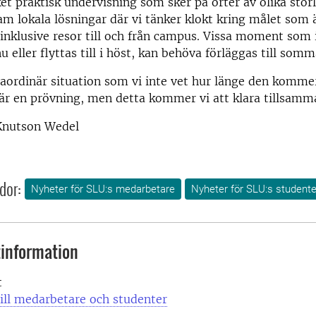
t praktisk undervisning som sker på orter av olika storl
am lokala lösningar där vi tänker klokt kring målet som ä
 inklusive resor till och från campus. Vissa moment som 
 eller flyttas till i höst, kan behöva förläggas till somm
traordinär situation som vi inte vet hur länge den kommer
är en prövning, men detta kommer vi att klara tillsamm
Knutson Wedel
dor:
Nyheter för SLU:s medarbetare
Nyheter för SLU:s studente
information
t
ill medarbetare och studenter