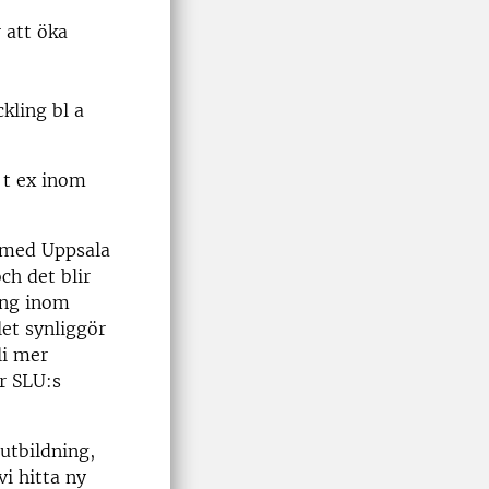
 att öka
ling bl a
t ex inom
 med Uppsala
ch det blir
ing inom
et synliggör
li mer
r SLU:s
utbildning,
i hitta ny