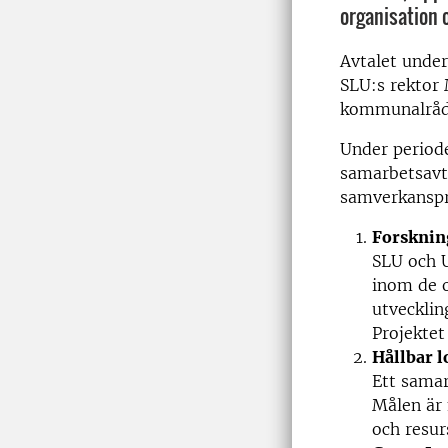
organisation o
Avtalet under
SLU:s rektor
kommunalrådet
Under period
samarbetsavta
samverkanspr
Forsknin
SLU och 
inom de o
utveckli
Projektet
Hållbar l
Ett samar
Målen är 
och resur