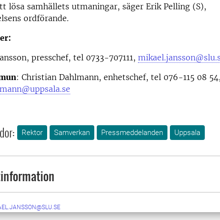
tt lösa samhällets utmaningar, säger Erik Pelling (S),
sens ordförande.
er:
Jansson, presschef, tel 0733-707111,
mikael.jansson@slu.
mmun
: Christian Dahlmann, enhetschef, tel 076-115 08 54
hlmann@uppsala.se
dor:
Rektor
Samverkan
Pressmeddelanden
Uppsala
information
AEL.JANSSON@SLU.SE