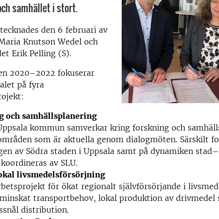
ch samhället i stort.
tecknades den 6 februari av
 Maria Knutson Wedel och
 Erik Pelling (S).
en 2020–2022 fokuserar
let på fyra
ojekt:
g och samhällsplanering
Uppsala kommun samverkar kring forskning och samhäll
mråden som är aktuella genom dialogmöten. Särskilt fo
ngen av Södra staden i Uppsala samt på dynamiken stad
 koordineras av SLU.
okal livsmedelsförsörjning
betsprojekt för ökat regionalt självförsörjande i livsmed
minskat transportbehov, lokal produktion av drivmedel 
ssnål distribution.