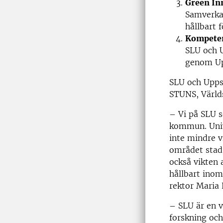
Green In
Samverkan
hållbart 
Kompeten
SLU och 
genom Upp
SLU och Upps
STUNS, Världs
– Vi på SLU 
kommun. Unive
inte mindre v
området stad 
också vikten 
hållbart inom
rektor Maria
– SLU är en v
forskning oc