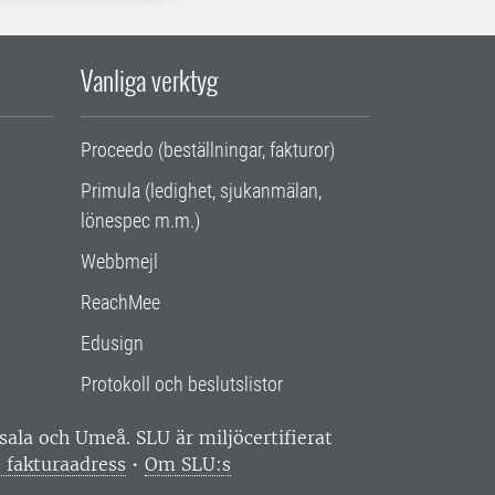
Vanliga verktyg
Proceedo (beställningar, fakturor)
Primula (ledighet, sjukanmälan,
lönespec m.m.)
Webbmejl
ReachMee
Edusign
Protokoll och beslutslistor
ppsala och Umeå.
SLU är miljöcertifierat
 fakturaadress
•
Om SLU:s