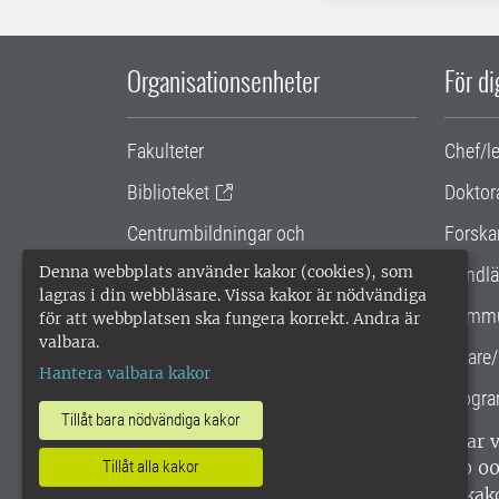
Organisationsenheter
För d
Fakulteter
Chef/l
Biblioteket
Doktor
Centrumbildningar och
Forska
samarbetsprojekt
Denna webbplats använder kakor (cookies), som
Handlä
lagras i din webbläsare. Vissa kakor är nödvändiga
Gemensamma verksamhetsstödet
Kommu
för att webbplatsen ska fungera korrekt. Andra är
valbara.
SLU Holding
Lärare/
Hantera valbara kakor
Progra
Tillåt bara nödvändiga kakor
SLU, Sveriges lantbruksuniversitet, har
enligt ISO 14001. •
Telefon: 018-67 10 0
Tillåt alla kakor
webbplatser
•
Vid KRIS
•
Hantera kak