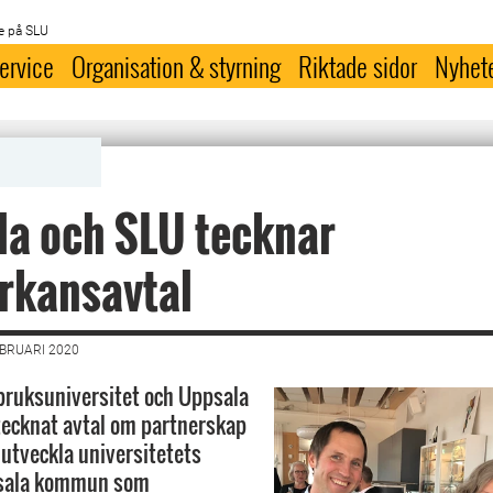
e på SLU
ervice
Organisation & styrning
Riktade sidor
Nyhet
la och SLU tecknar
rkansavtal
EBRUARI 2020
bruksuniversitet och Uppsala
ecknat avtal om partnerskap
 utveckla universitetets
ppsala kommun som