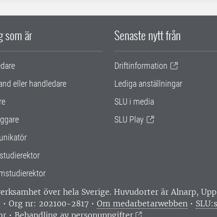
ig som är
Senaste nytt från
edare
Driftinformation
and eller handledare
Lediga anställningar
re
SLU i media
ggare
SLU Play
nikatör
studierektor
mstudierektor
 verksamhet över hela Sverige. Huvudorter är Alnarp, U
0 • Org nr: 202100-2817 •
Om medarbetarwebben
•
SLU:s
or
•
Behandling av personuppgifter