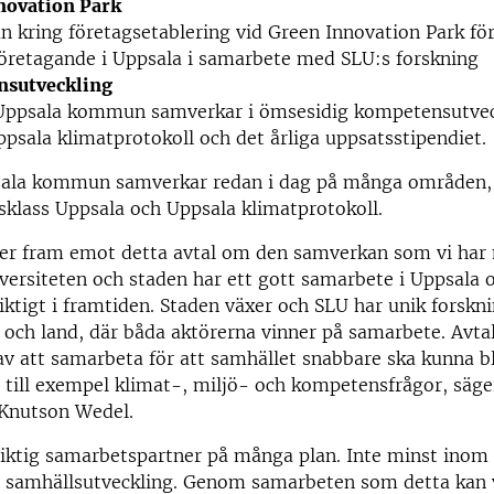
novation Park
 kring företagsetablering vid Green Innovation Park för
företagande i Uppsala i samarbete med SLU:s forskning
sutveckling
Uppsala kommun samverkar i ömsesidig kompetensutveck
sala klimatprotokoll och det årliga uppsatsstipendiet.
ala kommun samverkar redan i dag på många områden, 
klass Uppsala och Uppsala klimatprotokoll.
ser fram emot detta avtal om den samverkan som vi har
rsiteten och staden har ett gott samarbete i Uppsala o
iktigt i framtiden. Staden växer och SLU har unik forskn
och land, där båda aktörerna vinner på samarbete. Avtal
av att samarbeta för att samhället snabbare ska kunna b
 till exempel klimat-, miljö- och kompetensfrågor, säge
 Knutson Wedel.
iktig samarbetspartner på många plan. Inte minst inom 
h samhällsutveckling. Genom samarbeten som detta kan v