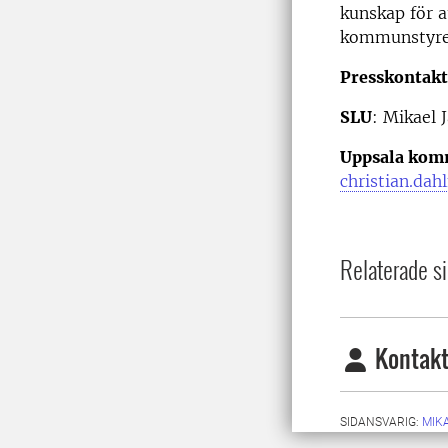
kunskap för a
kommunstyrel
Presskontakt
SLU
: Mikael 
Uppsala ko
christian.da
Relaterade si
Kontakt
SIDANSVARIG:
MIK