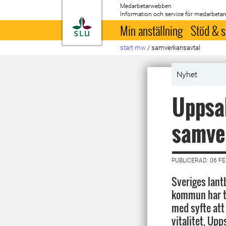
Medarbetarwebben
Information och service för medarbetar
Till startsida
Min anställning
Stöd & s
start mw
/
samverkansavtal
Nyhet
Uppsa
samve
PUBLICERAD: 06 F
Sveriges lant
kommun har t
med syfte att
vitalitet, U