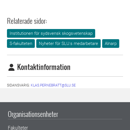
Relaterade sidor:
Institutionen för sydsvensk skogsvetenskap
S-fakulteten
Nyheter för SLU:s medarbetare
Alnarp
Kontaktinformation
SIDANSVARIG:
KLAS.PERNEBRATT@SLU.SE
Organisationsenheter
Fakulteter