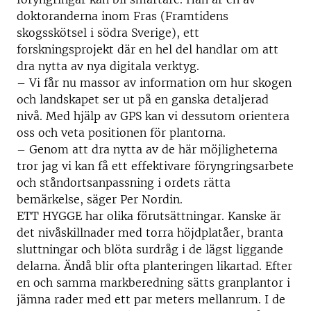
doktoranderna inom Fras (Framtidens
skogsskötsel i södra Sverige), ett
forskningsprojekt där en hel del handlar om att
dra nytta av nya digitala verktyg.
– Vi får nu massor av information om hur skogen
och landskapet ser ut på en ganska detaljerad
nivå. Med hjälp av GPS kan vi dessutom orientera
oss och veta positionen för plantorna.
– Genom att dra nytta av de här möjligheterna
tror jag vi kan få ett effektivare föryngringsarbete
och ståndortsanpassning i ordets rätta
bemärkelse, säger Per Nordin.
ETT HYGGE har olika förutsättningar. Kanske är
det nivåskillnader med torra höjdplatåer, branta
sluttningar och blöta surdråg i de lägst liggande
delarna. Ändå blir ofta planteringen likartad. Efter
en och samma markberedning sätts granplantor i
jämna rader med ett par meters mellanrum. I de