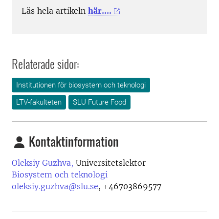
Läs hela artikeln
här....
Relaterade sidor:
Institutionen för biosystem och teknologi
LTV-fakulteten
SLU Future Food
Kontaktinformation
Oleksiy Guzhva,
Universitetslektor
Biosystem och teknologi
oleksiy.guzhva@slu.se
,
+46703869577