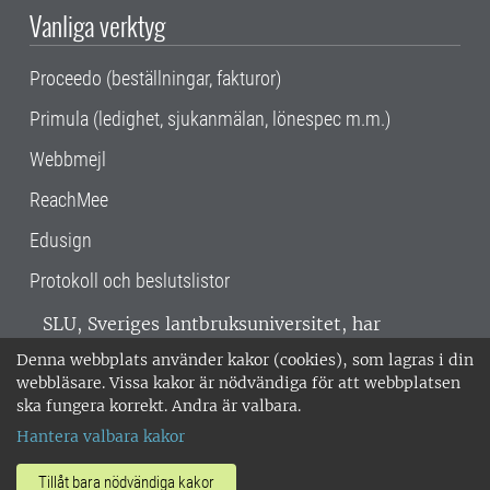
Vanliga verktyg
Proceedo (beställningar, fakturor)
Primula (ledighet, sjukanmälan, lönespec m.m.)
Webbmejl
ReachMee
Edusign
Protokoll och beslutslistor
SLU, Sveriges lantbruksuniversitet, har
verksamhet över hela Sverige. Huvudorter är
Denna webbplats använder kakor (cookies), som lagras i din
Alnarp, Uppsala och Umeå.
SLU är
webbläsare. Vissa kakor är nödvändiga för att webbplatsen
miljöcertifierat enligt ISO 14001. •
Telefon:
ska fungera korrekt. Andra är valbara.
018-67 10 00 • Org nr: 202100-2817 •
Om
Hantera valbara kakor
medarbetarwebben
•
SLU:s fakturaadress
•
Om SLU:s webbplatser
•
Vid KRIS
Tillåt bara nödvändiga kakor