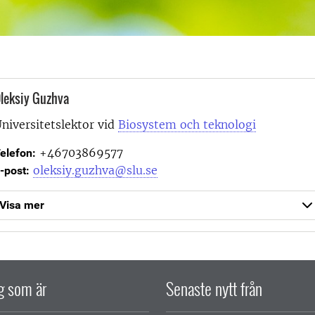
leksiy Guzhva
niversitetslektor vid
Biosystem och teknologi
+46703869577
elefon:
oleksiy.guzhva@slu.se
-post:
Visa mer
ig som är
Senaste nytt från