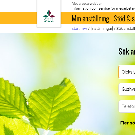
Medarbetarwebben
Information och service för medarbetar
Till startsida
Min anställning
Stöd & s
start mw
/
[Inställningar]
/
Sök anstäl
Sök a
Fler sö