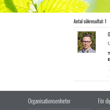
Antal sökresultat: 1
O
U
T
E
Organisationsenheter
För d