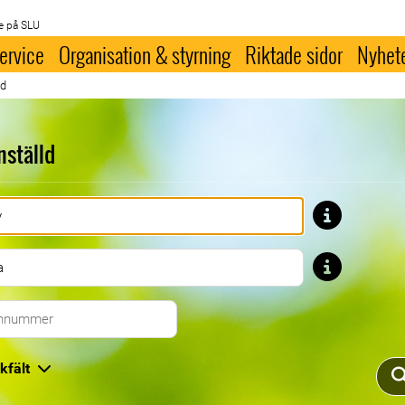
e på SLU
ervice
Organisation & styrning
Riktade sidor
Nyhet
ld
nställd
Förnamn
Efternamn
Telefonnummer
kfält