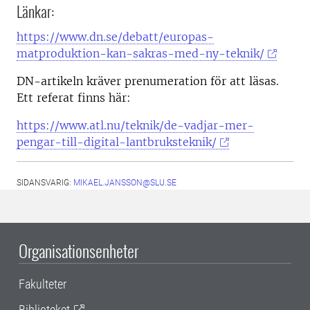
Länkar:
https://www.dn.se/debatt/europas-
matproduktion-kan-sakras-med-ny-teknik/
DN-artikeln kräver prenumeration för att läsas.
Ett referat finns här:
https://www.atl.nu/teknik/de-vadjar-mer-
pengar-till-digital-lantbruksteknik/
SIDANSVARIG:
MIKAEL.JANSSON@SLU.SE
Organisationsenheter
Fakulteter
Biblioteket