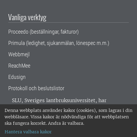
Vanliga verktyg
Proceedo (beställningar, fakturor)
Primula (ledighet, sjukanmälan, lönespec m.m.)
Webbmejl
ReachMee
Edusign
Protokoll och beslutslistor
SLU, Sveriges lantbruksuniversitet, har
verksamhet över hela Sverige. Huvudorter är
Denna webbplats använder kakor (cookies), som lagras i din
Alnarp, Uppsala och Umeå.
SLU är
webbläsare. Vissa kakor är nödvändiga för att webbplatsen
miljöcertifierat enligt ISO 14001. •
Telefon:
ska fungera korrekt. Andra är valbara.
018-67 10 00 • Org nr: 202100-2817 •
Om
Hantera valbara kakor