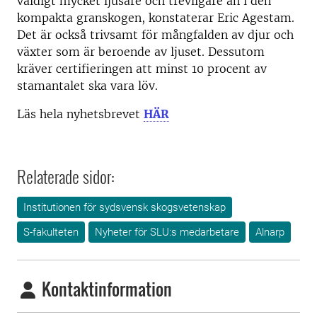
väldigt mycket ljusare och trevligare än i den
kompakta granskogen, konstaterar Eric Agestam.
Det är också trivsamt för mångfalden av djur och
växter som är beroende av ljuset. Dessutom
kräver certifieringen att minst 10 procent av
stamantalet ska vara löv.
Läs hela nyhetsbrevet
HÄR
Relaterade sidor:
Institutionen för sydsvensk skogsvetenskap
S-fakulteten
Nyheter för SLU:s medarbetare
Alnarp
Kontaktinformation