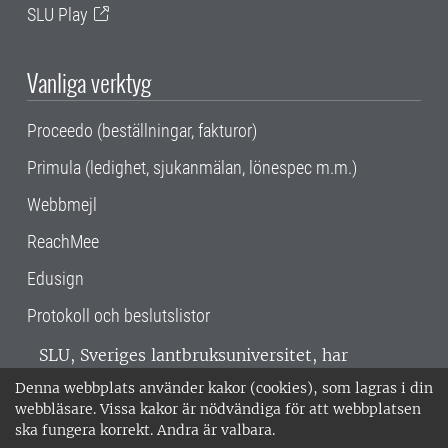
SLU Play
Vanliga verktyg
Proceedo (beställningar, fakturor)
Primula (ledighet, sjukanmälan, lönespec m.m.)
Webbmejl
ReachMee
Edusign
Protokoll och beslutslistor
SLU, Sveriges lantbruksuniversitet, har
verksamhet över hela Sverige. Huvudorter är
Denna webbplats använder kakor (cookies), som lagras i din
Alnarp, Uppsala och Umeå.
SLU är
webbläsare. Vissa kakor är nödvändiga för att webbplatsen
miljöcertifierat enligt ISO 14001. •
Telefon:
ska fungera korrekt. Andra är valbara.