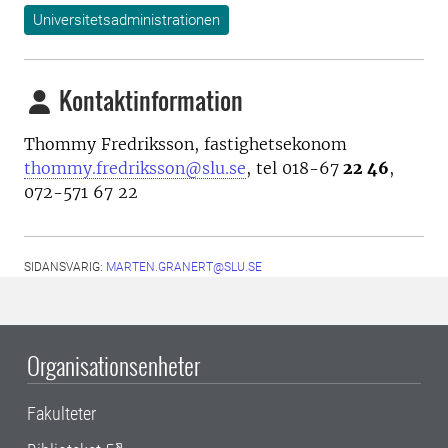
Universitetsadministrationen
Kontaktinformation
Thommy Fredriksson, fastighetsekonom
thommy.fredriksson@slu.se
, tel 018-67
22 46
,
072-571 67 22
SIDANSVARIG:
MARTEN.GRANERT@SLU.SE
Organisationsenheter
Fakulteter