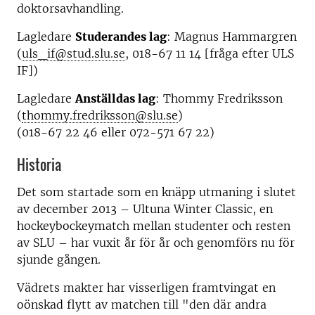
doktorsavhandling.
Lagledare
Studerandes lag
:
Magnus Hammargren
(
uls_if@stud.slu.se
, 018-67 11 14 [fråga efter ULS
IF])
Lagledare
Anställdas lag
:
Thommy Fredriksson
(
thommy.fredriksson@slu.se
)
(018-67 22 46
eller 072-571 67 22)
Historia
Det som startade som en knäpp utmaning i slutet
av december 2013 – Ultuna Winter Classic, en
hockeybockeymatch mellan studenter och resten
av SLU – har vuxit år för år och genomförs nu för
sjunde gången.
Vädrets makter har visserligen framtvingat en
oönskad flytt av matchen till "den där andra