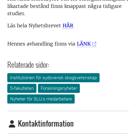
likartade bestånd finns knappast några tidigare
studier.
Läs hela Nyhetsbrevet
HÄR
Hennes avhandling finns via
LÄNK
Relaterade sidor:
Institutionen för sydsvensk skogsvetenskap
S-fakulteten
Forskningsnyheter
Nyheter för SLU:s medarbetare
Kontaktinformation