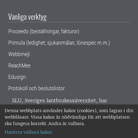
Vanliga verktyg
Proceedo (beställningar, fakturor)
Primula (ledighet, sjukanmälan, lönespec m.m.)
Webbmejl
ReachMee
Edusign
Protokoll och beslutslistor
SLU, Sveriges lantbruksuniversitet, har
verksamhet över hela Sverige. Huvudorter är
Denna webbplats använder kakor (cookies), som lagras i din
Alnarp, Uppsala och Umeå.
SLU är
webbläsare. Vissa kakor är nödvändiga för att webbplatsen
miljöcertifierat enligt ISO 14001. •
Telefon:
ska fungera korrekt. Andra är valbara.
018-67 10 00 • Org nr: 202100-2817 •
Om
Hantera valbara kakor
medarbetarwebben
•
SLU:s fakturaadress
•