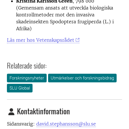
Kristina Karlsson Green
, 798 000
(Gemensam ansats att utveckla biologiska
kontrollmetoder mot den invasiva
skadeinsekten Spodoptera frugiperda (L.) i
Afrika)
Läs mer hos Vetenskapsrådet
Relaterade sidor:
Forskningsnyheter
Utmärkelser och forskningsbidrag
SLU Global
Kontaktinformation
Sidansvarig:
david.stephansson@slu.se