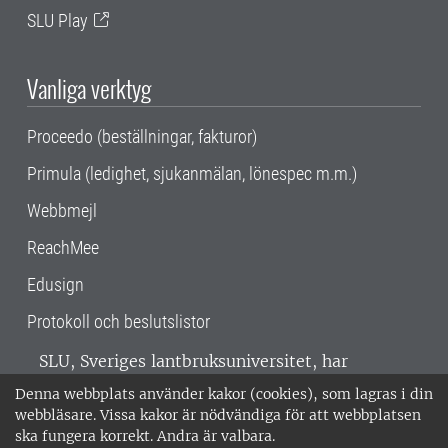
SLU Play
Vanliga verktyg
Proceedo (beställningar, fakturor)
Primula (ledighet, sjukanmälan, lönespec m.m.)
Webbmejl
ReachMee
Edusign
Protokoll och beslutslistor
SLU, Sveriges lantbruksuniversitet, har
verksamhet över hela Sverige. Huvudorter är
Denna webbplats använder kakor (cookies), som lagras i din
Alnarp, Uppsala och Umeå.
SLU är
webbläsare. Vissa kakor är nödvändiga för att webbplatsen
miljöcertifierat enligt ISO 14001. •
Telefon:
ska fungera korrekt. Andra är valbara.