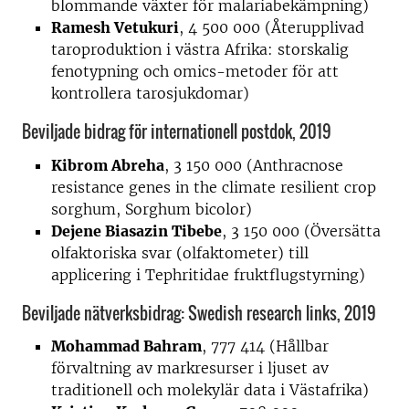
blommande växter för malariabekämpning)
Ramesh Vetukuri
, 4 500 000 (Återupplivad
taroproduktion i västra Afrika: storskalig
fenotypning och omics-metoder för att
kontrollera tarosjukdomar)
Beviljade bidrag för internationell postdok, 2019
Kibrom Abreha
, 3 150 000 (Anthracnose
resistance genes in the climate resilient crop
sorghum, Sorghum bicolor)
Dejene Biasazin Tibebe
, 3 150 000 (Översätta
olfaktoriska svar (olfaktometer) till
applicering i Tephritidae fruktflugstyrning)
Beviljade nätverksbidrag: Swedish research links, 2019
Mohammad Bahram
, 777 414 (Hållbar
förvaltning av markresurser i ljuset av
traditionell och molekylär data i Västafrika)