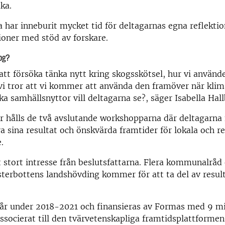
ka.
 har inneburit mycket tid för deltagarnas egna reflektio
oner med stöd av forskare.
og?
tt försöka tänka nytt kring skogsskötsel, hur vi använd
vi tror att vi kommer att använda den framöver när klim
lka samhällsnyttor vill deltagarna se?, säger Isabella Ha
 hålls de två avslutande workshopparna där deltagarna 
a sina resultat och önskvärda framtider för lokala och r
.
 stort intresse från beslutsfattarna. Flera kommunalråd
erbottens landshövding kommer för att ta del av result
går under 2018-2021 och finansieras av Formas med 9 mi
associerat till den tvärvetenskapliga framtidsplattforme