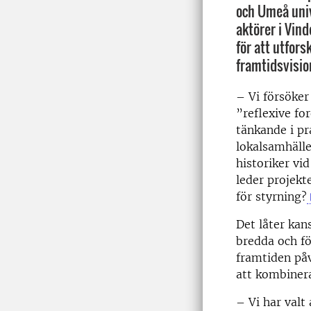
och Umeå univ
aktörer i Vin
för att utfors
framtidsvisio
–
Vi försöker
”reflexive fo
tänkande i pr
lokalsamhälle
historiker vi
leder projekt
för styrning?
Det låter ka
bredda och fö
framtiden på
att kombinera
–
Vi har valt 