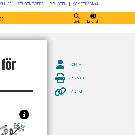
SLU.SE
STUDENTWEBB
BIBLIOTEK
SÖK PERSONAL
er
Sök
English
 för
KONTAKT
SKRIV UT
LÄNKAR