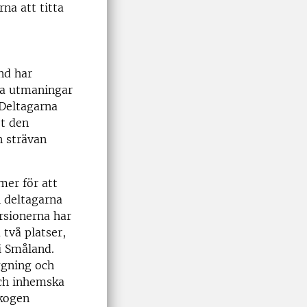
rna att titta
nd har
ka utmaningar
 Deltagarna
ot den
n strävan
mer för att
n deltagarna
rsionerna har
 två platser,
 i Småland.
ggning och
ch inhemska
skogen