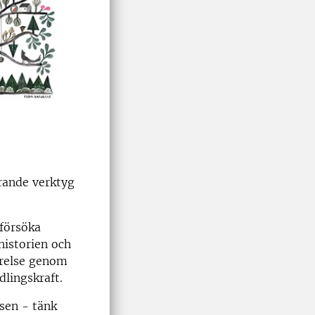
erande verktyg
försöka
historien och
örelse genom
lingskraft.
ssen - tänk