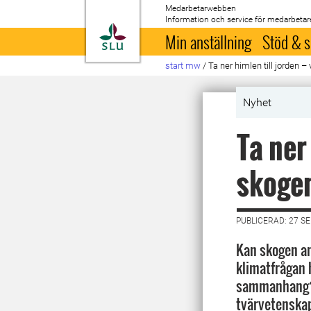
Medarbetarwebben
Information och service för medarbetar
Till startsida
Min anställning
Stöd & s
start mw
/
Ta ner himlen till jorden –
Nyhet
Ta ner 
skogen
PUBLICERAD: 27 S
Kan skogen an
klimatfrågan 
sammanhang? F
tvärvetenskap