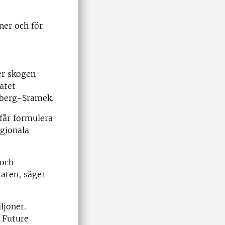
ner och för
er skogen
atet
llberg-Sramek.
får formulera
egionala
 och
aten, säger
ljoner.
n Future