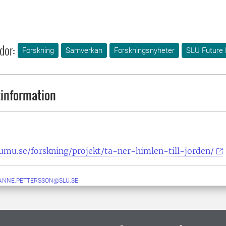
dor:
Forskning
Samverkan
Forskningsnyheter
SLU Future 
information
umu.se/forskning/projekt/ta-ner-himlen-till-jorden/
ANNE.PETTERSSON@SLU.SE