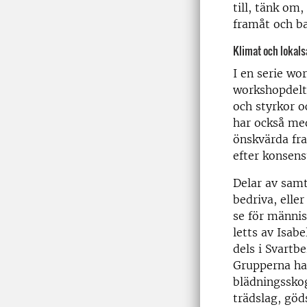
till, tänk om,
framåt och ba
Klimat och lokal
I en serie wo
workshopdelt
och styrkor o
har också med
önskvärda fra
efter konsens
Delar av samt
bedriva, elle
se för männis
letts av Isab
dels i Svartb
Grupperna ha
blädningssko
trädslag, göd