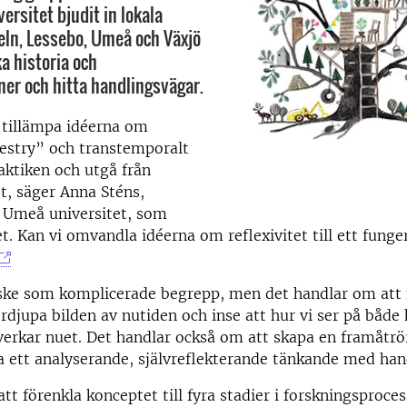
ersitet bjudit in lokala
deln, Lessebo, Umeå och Växjö
ka historia och
ner och hitta handlingsvägar.
 tillämpa idéerna om
restry” och transtemporalt
aktiken och utgå från
t, säger Anna Sténs,
d Umeå universitet, som
et. Kan vi omvandla idéerna om reflexivitet till ett fung
nske som komplicerade begrepp, men det handlar om att 
rdjupa bilden av nutiden och inse att hur vi ser på både 
verkar nuet. Det handlar också om att skapa en framåtr
 ett analyserande, självreflekterande tänkande med hand
att förenkla konceptet till fyra stadier i forskningsproce