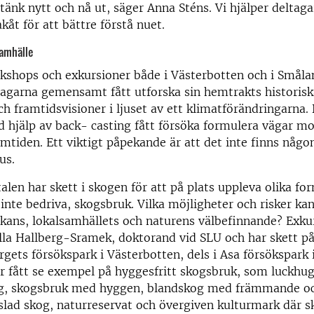
 tänk nytt och nå ut, säger Anna Sténs. Vi hjälper deltaga
kåt för att bättre förstå nuet.
samhälle
rkshops och exkursioner både i Västerbotten och i Småla
agarna gemensamt fått utforska sin hemtrakts historis
ch framtidsvisioner i ljuset av ett klimatförändringarna.
 hjälp av back- casting fått försöka formulera vägar m
mtiden. Ett viktigt påpekande är att det inte finns någo
us.
alen har skett i skogen för att på plats uppleva olika for
r inte bedriva, skogsbruk. Vilka möjligheter och risker ka
kans, lokalsamhällets och naturens välbefinnande? Exku
ella Hallberg-Sramek, doktorand vid SLU och har skett på
ergets försökspark i Västerbotten, dels i Asa försökspark
r fått se exempel på hyggesfritt skogsbruk, som luckhu
g, skogsbruk med hyggen, blandskog med främmande o
slad skog, naturreservat och övergiven kulturmark där 