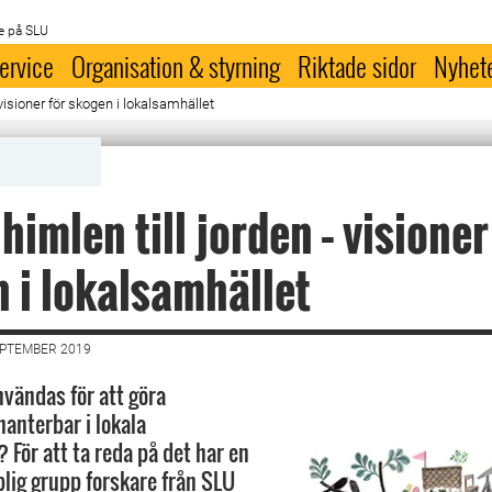
e på SLU
ervice
Organisation & styrning
Riktade sidor
Nyhet
 visioner för skogen i lokalsamhället
himlen till jorden – visioner
 i lokalsamhället
EPTEMBER 2019
vändas för att göra
hanterbar i lokala
ör att ta reda på det har en
lig grupp forskare från SLU