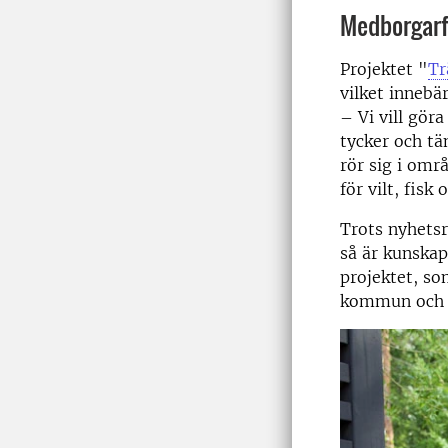
Medborgarf
Projektet "
Tr
vilket innebä
– Vi vill gör
tycker och tä
rör sig i omr
för vilt, fisk
Trots nyhets
så är kunskape
projektet, so
kommun och S