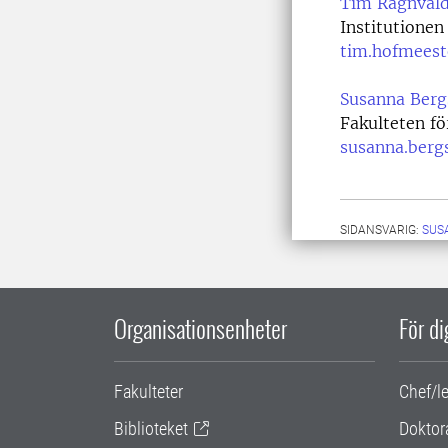
Tim Ragnvald
Institutionen 
tim.hofmeest
Susanna Berg
Fakulteten f
susanna.berg
SIDANSVARIG:
SUS
Organisationsenheter
För d
Fakulteter
Chef/l
Biblioteket
Doktor