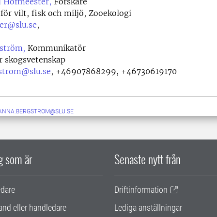
 Hofmeester,
Forskare
för vilt, fisk och miljö, Zooekologi
er@slu.se
,
ström,
Kommunikatör
ör skogsvetenskap
strom@slu.se
,
+46907868299, +46730619170
ANNA.BERGSTROM@SLU.SE
ig som är
Senaste nytt från
edare
Driftinformation
and eller handledare
Lediga anställningar