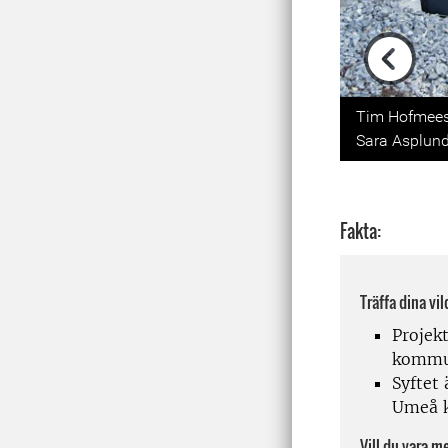
Previou
Tim Hofmeest
Sara Asplund
Fakta:
Träffa dina vi
Projek
kommun
Syftet
Umeå k
Vill du vara 