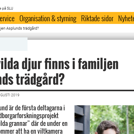
e på SLU
ervice
Organisation & styrning
Riktade sidor
Nyhet
miljen Asplunds trädgård?
ilda djur finns i familjen
nds trädgård?
UGUSTI 2019
und är de första deltagarna i
dborgarforskningsprojekt
vilda grannar” där de under en
ommer att ha en viltkamera