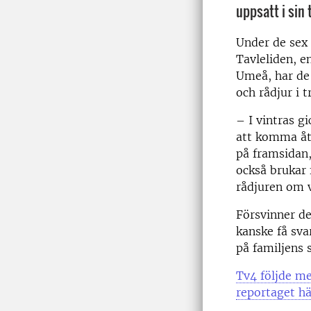
uppsatt i sin 
Under de sex 
Tavleliden, e
Umeå, har de 
och rådjur i 
– I vintras g
att komma åt
på framsidan
också brukar
rådjuren om v
Försvinner d
kanske få sva
på familjens 
Tv4 följde me
reportaget hä