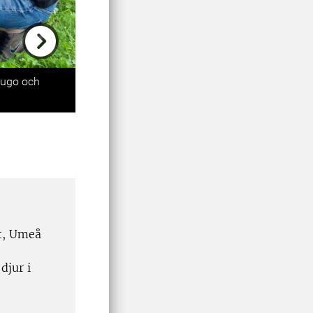
Next
Hugo och
et, Umeå
djur i