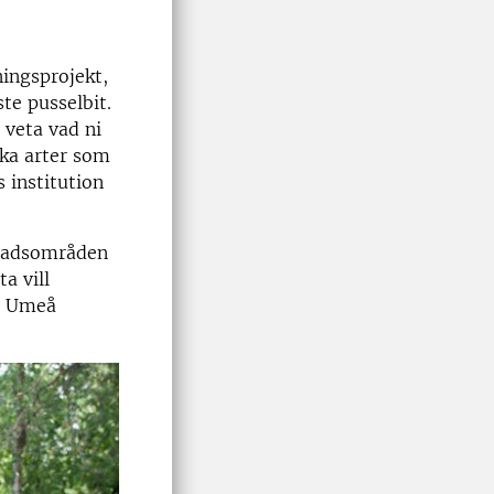
ningsprojekt,
te pusselbit.
 veta vad ni
lka arter som
 institution
stadsområden
a vill
t, Umeå