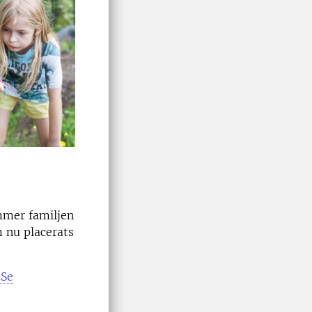
mmer familjen
m nu placerats
 Se