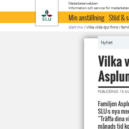
Medarbetarwebben
Information och service för medarbetar
Till startsida
Min anställning
Stöd & s
start mw
/
Vilka vilda djur finns i fa
Nyhet
Vilka v
Asplu
PUBLICERAD: 16 A
Familjen Aspl
SLU:s nya me
”Träffa dina 
månads tid k