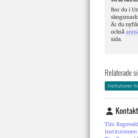
Bor du i U
skogsmark 
Är du nyfik
också
anmä
sida.
Relaterade si
Institutionen för
Kontakt
Tim Ragnvald
Institutionen 