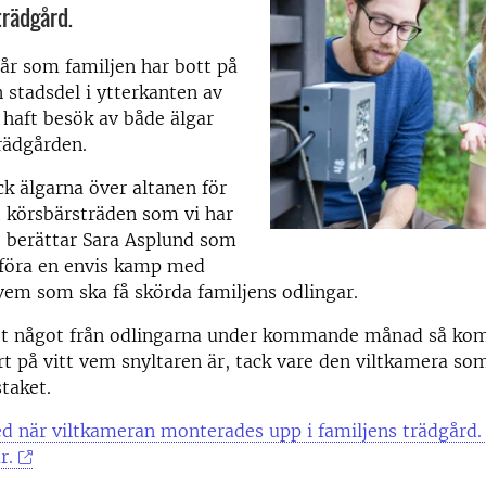
trädgård.
år som familjen har bott på
n stadsdel i ytterkanten av
haft besök av både älgar
trädgården.
ick älgarna över altanen för
 körsbärsträden som vi har
, berättar Sara Asplund som
 föra en envis kamp med
em som ska få skörda familjens odlingar.
et något från odlingarna under kommande månad så ko
rt på vitt vem snyltaren är, tack vare den viltkamera so
staket.
d när viltkameran monterades upp i familjens trädgård.
r.