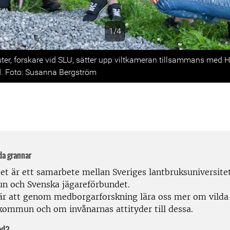
1/4
s
er, forskare vid SLU, sätter upp viltkameran tillsammans med 
. Foto: Susanna Bergström
lda grannar
tet är ett samarbete mellan Sveriges lantbruksuniversit
 och Svenska jägareförbundet.
 är att genom medborgarforskning lära oss mer om vilda 
ommun och om invånarnas attityder till dessa.
med?