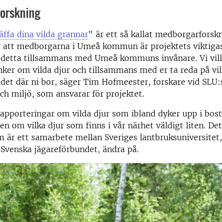
orskning
äffa dina vilda grannar
" är ett så kallat medborgarforsk
r att medborgarna i Umeå kommun är projektets viktigas
a detta tillsammans med Umeå kommuns invånare. Vi vill
nker om vilda djur och tillsammans med er ta reda på vi
ådet där ni bor, säger Tim Hofmeester, forskare vid SLU:s
 och miljö, som ansvarar för projektet.
rapporteringar om vilda djur som ibland dyker upp i bo
n om vilka djur som finns i vår närhet väldigt liten. Dett
m är ett samarbete mellan Sveriges lantbruksuniversite
venska jägareförbundet, ändra på.