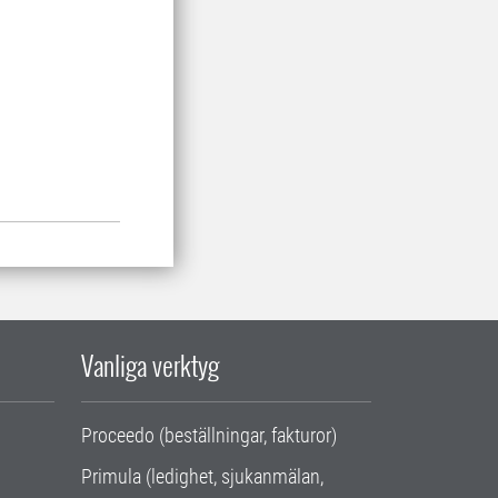
Vanliga verktyg
Proceedo (beställningar, fakturor)
Primula (ledighet, sjukanmälan,