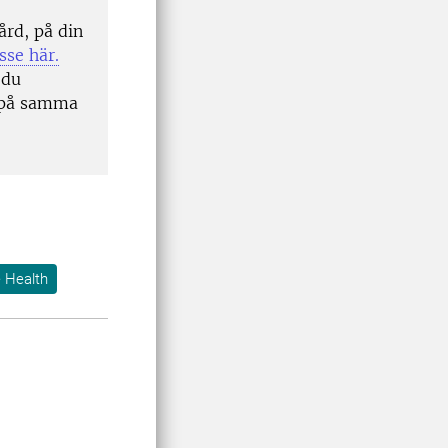
ård, på din
sse här.
 du
 på samma
 Health