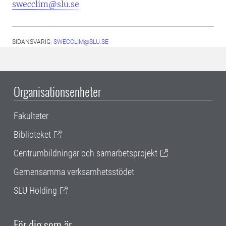
swecclim@slu.se
SIDANSVARIG:
SWECCLIM@SLU.SE
Organisationsenheter
Fakulteter
Biblioteket
Centrumbildningar och samarbetsprojekt
Gemensamma verksamhetsstödet
SLU Holding
För dig som är