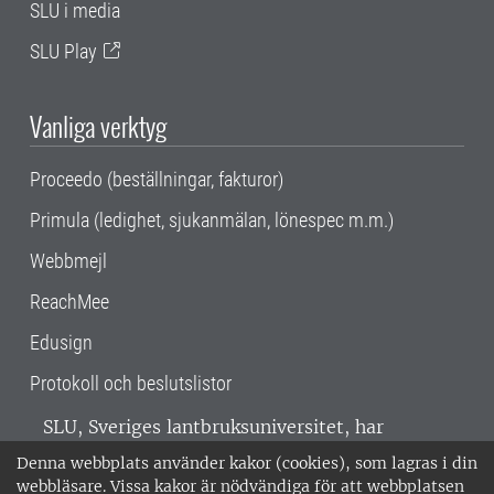
SLU i media
SLU Play
Vanliga verktyg
Proceedo (beställningar, fakturor)
Primula (ledighet, sjukanmälan, lönespec m.m.)
Webbmejl
ReachMee
Edusign
Protokoll och beslutslistor
SLU, Sveriges lantbruksuniversitet, har
verksamhet över hela Sverige. Huvudorter är
Denna webbplats använder kakor (cookies), som lagras i din
Alnarp, Uppsala och Umeå.
SLU är
webbläsare. Vissa kakor är nödvändiga för att webbplatsen