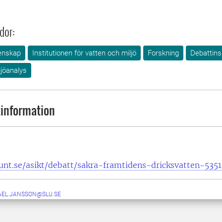
dor:
enskap
Institutionen för vatten och miljö
Forskning
Debattins
ljöanalys
information
unt.se/asikt/debatt/sakra-framtidens-dricksvatten-535
AEL.JANSSON@SLU.SE