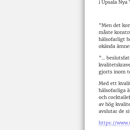
i Upsala Nya 
”Men det kon
måste konstru
hälsofarligt 
okända ämnen 
”… beslutsfa
kvalitetskrav
gjorts inom t
Med ett kval
hälsofarliga
och cocktaile
av hög kvalit
avslutar de si
https://www.