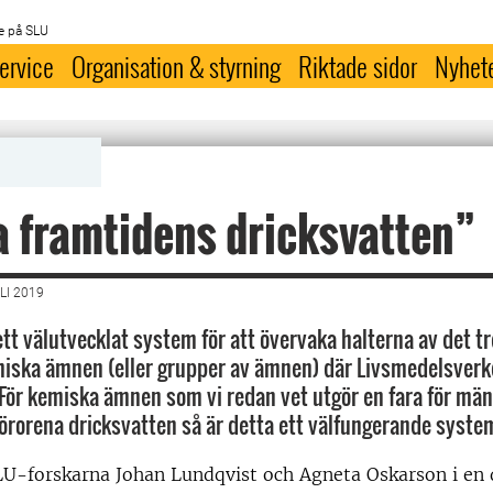
e på SLU
ervice
Organisation & styrning
Riktade sidor
Nyhet
 framtidens dricksvatten”
LI 2019
tt välutvecklat system för att övervaka halterna av det tr
iska ämnen (eller grupper av ämnen) där Livsmedelsverk
För kemiska ämnen som vi redan vet utgör en fara för män
örorena dricksvatten så är detta ett välfungerande syste
LU-forskarna Johan Lundqvist och Agneta Oskarson i en 