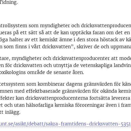
Tidning.
trollsystem som myndigheter och dricksvattenproducen
eras på ett sätt så att de kan upptäcka faran om det en
höga halter av ett kemiskt ämne i den stora höstack av k
som finns i vårt dricksvatten”, skriver de och uppman
ttare, myndigheter och dricksvattenproducenter att mod
en för dricksvatten och utnyttja de vetenskapliga landv
oxikologins område de senaste åren.
itetssystem som kombinerar dagens gränsvärden för kän
 ämnen med effektbaserade gränsvärden för okända kem
ffekter kan dricksvattenproducenterna fortsätta leverera
et och utan hälsofarliga kemiska föroreningar även i fra
tt inlägg.
unt.se/asikt/debatt/sakra-framtidens-dricksvatten-535