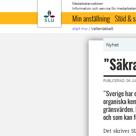
Medarbetarwebben
Information och service för medarbetar
Till startsida
Min anställning
Stöd & s
start mw
/
Vattendebatt
Nyhet
”Säkra
PUBLICERAD: 06 JU
”Sverige har e
organiska kem
gränsvärden. 
och som kan f
Det skriver S