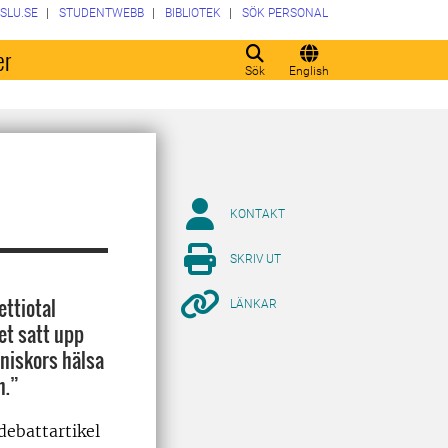
SLU.SE
STUDENTWEBB
BIBLIOTEK
SÖK PERSONAL
er
Sök
English
KONTAKT
SKRIV UT
ettiotal
LÄNKAR
et satt upp
niskors hälsa
m.”
debattartikel