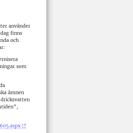
ter använder
 dag finns
ända och
ar:
ernisera
inningar som
da
iska ämnen
 dricksvatten
mtiden”,
1605.aspx