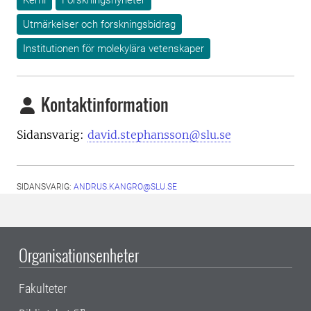
Kemi
Forskningsnyheter
Utmärkelser och forskningsbidrag
Institutionen för molekylära vetenskaper
Kontaktinformation
Sidansvarig:
david.stephansson@slu.se
SIDANSVARIG:
ANDRUS.KANGRO@SLU.SE
Organisationsenheter
Fakulteter