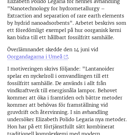
Elizabeth Polido Legaria för hennes avhandling
"Nanotechnology for hydrometallurgy –
Extraction and separation of rare earth elements
by hydrid nanoadsorbents". Arbetet beskrivs som
ett föredömligt exempel på hur oorganisk kemi
kan bidra till ett hållbart fossilfritt samhälle.
Överlämnandet skedde den 14 juni vid
Oorgandagarna i Umeå
.
I motiveringen skrivs följande: "Lantanoider
spelar en nyckelroll i omvandlingen till ett
fossilfritt samhälle. De används i allt från
vindkraftverk till energisnåla lampor. Behovet
kommer att öka i framtiden och bättre metoder
kommer att behövas för framställning vid
gruvdrift och återvinning. I sin avhandling
undersöker Elizabeth Polido Legaria nya metoder.
Hon har på ett förtjänstfullt sätt kombinerat
traditionell komplexkemi med modern