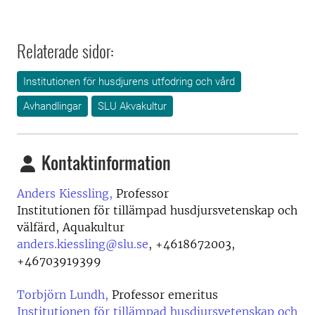
Relaterade sidor:
Institutionen för husdjurens utfodring och vård
Avhandlingar
SLU Akvakultur
Kontaktinformation
Anders Kiessling,
Professor
Institutionen för tillämpad husdjursvetenskap och
välfärd, Aquakultur
anders.kiessling@slu.se
,
+4618672003,
+46703919399
Torbjörn Lundh,
Professor emeritus
Institutionen för tillämpad husdjursvetenskap och