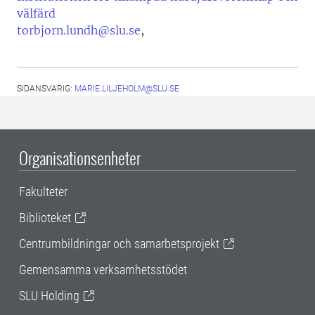
välfärd
torbjorn.lundh@slu.se
,
SIDANSVARIG:
MARIE.LILJEHOLM@SLU.SE
Organisationsenheter
Fakulteter
Biblioteket
Centrumbildningar och samarbetsprojekt
Gemensamma verksamhetsstödet
SLU Holding