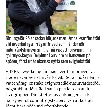
För ungefär 25 år sedan började man lämna kvar fler träd
vid avverkningar. Frågan är vad som händer när
naturvårdshänsynen nu är på väg att försvinna in i
gallringsskogen. Delphine Lariviere är hänsynen på
spåren, först ut är ekarnas nytta som evighetsträd.
VID EN avverkning lämnas över fem procent av
träden kvar av naturvårdsskäl. Det är ridåer längs
vattendrag, enstaka evighetsträd/naturvårdsträd,
högstubbar, lövträd i sanka partier och andra
trädgrupper. Direkt efter avverkningen sticker
hänsynen ut som utropstecken. Den är lätt att
identifiera både vid efterföljande