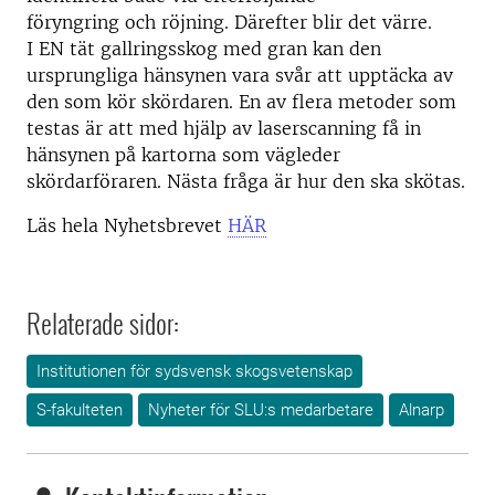
föryngring och röjning. Därefter blir det värre.
I EN tät gallringsskog med gran kan den
ursprungliga hänsynen vara svår att upptäcka av
den som kör skördaren. En av flera metoder som
testas är att med hjälp av laserscanning få in
hänsynen på kartorna som vägleder
skördarföraren. Nästa fråga är hur den ska skötas.
Läs hela Nyhetsbrevet
HÄR
Relaterade sidor:
Institutionen för sydsvensk skogsvetenskap
S-fakulteten
Nyheter för SLU:s medarbetare
Alnarp