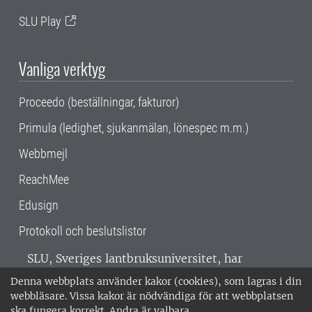
SLU Play
Vanliga verktyg
Proceedo (beställningar, fakturor)
Primula (ledighet, sjukanmälan, lönespec m.m.)
Webbmejl
ReachMee
Edusign
Protokoll och beslutslistor
SLU, Sveriges lantbruksuniversitet, har
verksamhet över hela Sverige. Huvudorter är
Denna webbplats använder kakor (cookies), som lagras i din
Alnarp, Uppsala och Umeå.
SLU är
webbläsare. Vissa kakor är nödvändiga för att webbplatsen
miljöcertifierat enligt ISO 14001. •
Telefon:
ska fungera korrekt. Andra är valbara.