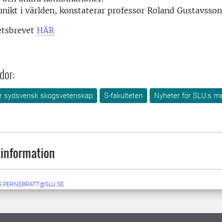
unikt i världen, konstaterar professor Roland Gustavsson
etsbrevet
HÄR
dor:
för sydsvensk skogsvetenskap
S-fakulteten
Nyheter för SLU:s m
information
S.PERNEBRATT@SLU.SE