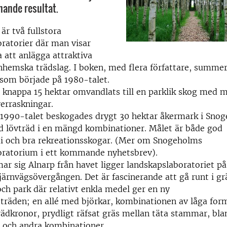
nande resultat.
r två fullstora
ratorier där man visar
 att anlägga attraktiva
hemska trädslag. I boken, med flera författare, summer
 som började på 1980-talet.
r knappa 15 hektar omvandlats till en parklik skog med 
erraskningar.
 1990-talet beskogades drygt 30 hektar åkermark i Snog
 lövträd i en mängd kombinationer. Målet är både god
 och bra rekreationsskogar. (Mer om Snogeholms
oratorium i ett kommande nyhetsbrev).
 sig Alnarp från havet ligger landskapslaboratoriet på
järnvägsövergången. Det är fascinerande att gå runt i g
ch park där relativt enkla medel ger en ny
träden; en allé med björkar, kombinationen av låga form
ädkronor, prydligt räfsat gräs mellan täta stammar, bl
r och andra kombinationer.