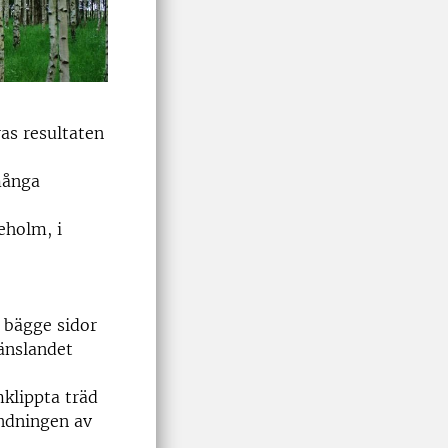
as resultaten
många
eholm, i
 bägge sidor
ränslandet
klippta träd
andningen av