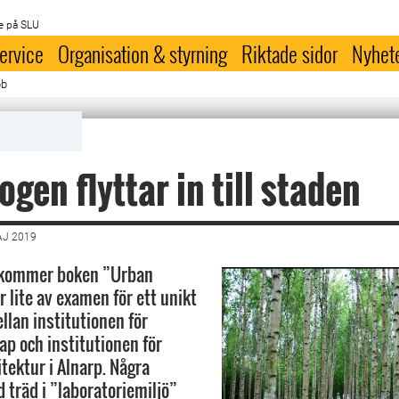
e på SLU
ervice
Organisation & styrning
Riktade sidor
Nyhet
bb
ogen flyttar in till staden
AJ 2019
l kommer boken ”Urban
 lite av examen för ett unikt
lan institutionen för
p och institutionen för
tektur i Alnarp. Några
 träd i ”laboratoriemiljö”