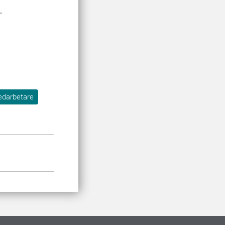
.
edarbetare