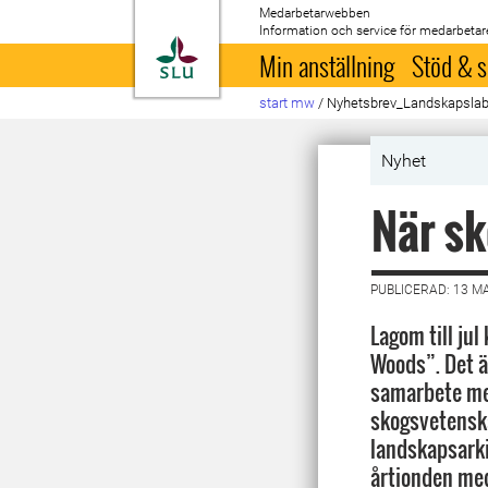
Medarbetarwebben
Information och service för medarbetar
Till startsida
Min anställning
Stöd & s
start mw
/
Nyhetsbrev_Landskapsla
Nyhet
När sk
PUBLICERAD: 13 M
Lagom till ju
Woods”. Det är
samarbete mel
skogsvetenska
landskapsarki
årtionden med