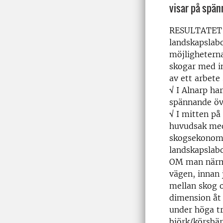
visar på spän
RESULTATET ä
landskapslabo
möjligheterna
skogar med in
av ett arbete
√ I Alnarp ha
spännande öv
√ I mitten på
huvudsak med
skogsekonomi
landskapslab
OM man närmar
vägen, innan 
mellan skog o
dimension åt 
under höga tr
björk/körsbä