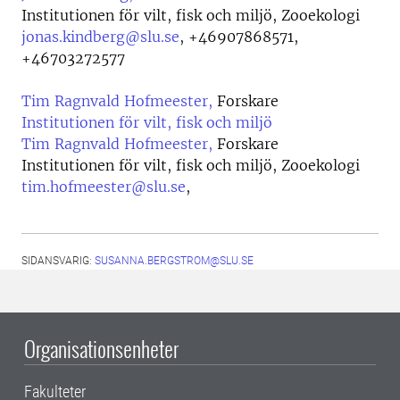
Institutionen för vilt, fisk och miljö, Zooekologi
jonas.kindberg@slu.se
,
+46907868571,
+46703272577
Tim Ragnvald Hofmeester,
Forskare
Institutionen för vilt, fisk och miljö
Tim Ragnvald Hofmeester,
Forskare
Institutionen för vilt, fisk och miljö, Zooekologi
tim.hofmeester@slu.se
,
SIDANSVARIG:
SUSANNA.BERGSTROM@SLU.SE
Organisationsenheter
Fakulteter