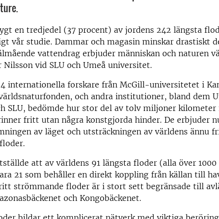
ture.
rygt en tredjedel (37 procent) av jordens 242 längsta fl
ligt vår studie. Dammar och magasin minskar drastiskt 
älmående vattendrag erbjuder människan och naturen vä
r Nilsson vid SLU och Umeå universitet.
4 internationella forskare från McGill-universitetet i Ka
världsnaturfonden, och andra institutioner, bland dem 
ch SLU, bedömde hur stor del av tolv miljoner kilometer 
inner fritt utan några konstgjorda hinder. De erbjuder n
ningen av läget och utsträckningen av världens ännu fr
loder.
tställde att av världens 91 längsta floder (alla över 1000
ra 21 som behåller en direkt koppling från källan till ha
ritt strömmande floder är i stort sett begränsade till av
mazonasbäckenet och Kongobäckenet.
oder bildar ett komplicerat nätverk med viktiga beröringa