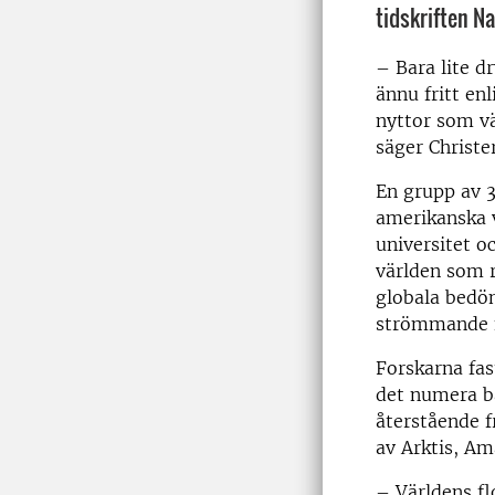
tidskriften Na
– Bara lite d
ännu fritt en
nyttor som v
säger Christe
En grupp av 3
amerikanska 
universitet o
världen som r
globala bedöm
strömmande f
Forskarna fas
det numera ba
återstående f
av Arktis, A
– Världens fl