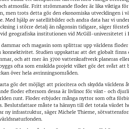
ch atmosfär. Fritt strömmande floder är lika viktiga fö
ön, men trots detta gör den ekonomiska utvecklingen i 
are. Med hjälp av satellitbilder och andra data har vi und
äckning i större detalj än någonsin tidigare, säger förste
 vid geografiska institutionen vid McGill-universitetet i
t dammar och magasin som splittrar upp världens flode
 konnektivitet. Studien uppskattar att det globalt finn
mar, och att mer än 3700 vattenkraftverk planeras elle
byggs ofta som enskilda projekt vilket gör det svårt at
rkan över hela avrinningsområden.
arta gör det möjligt att prioritera och skydda världens 
nde floder eftersom dessa är livlinor för växt- och djurl
lden runt. Floder erbjuder många nyttor som ofta förbi
. Beslutsfattare måste ta hänsyn till det totala värdet h
ar ny infrastruktur, säger Michele Thieme, sötvattensfor
världsnaturfonden.