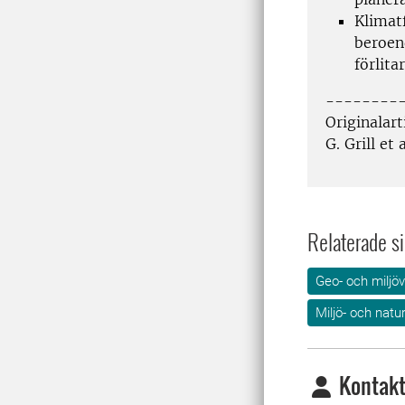
Klimat
beroend
förlita
--------
Originalart
G. Grill et
Relaterade si
Geo- och miljö
Miljö- och nat
Kontakt