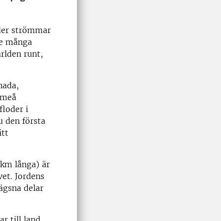
oder strömmar
de många
rlden runt,
nada,
Umeå
floder i
u den första
itt
 km långa) är
vet. Jordens
lägsna delar
r till land,