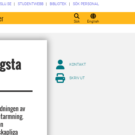
SLU.SE
STUDENTWEBB
BIBLIOTEK
SÖK PERSONAL
er
Sök
English
ngsta
KONTAKT
SKRIV UT
edningen av
utarmning.
en
skapliga