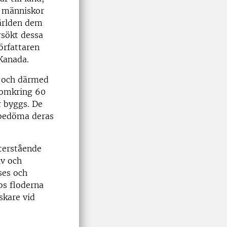
r människor
världen dem
ersökt dessa
författaren
 Kanada.
r och därmed
s omkring 60
r byggs. De
t bedöma deras
återstående
iv och
ses och
os floderna
skare vid