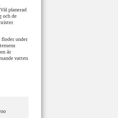
a
 Väl planerad
g och de
hrister
a floder under
stemens
som är
ömmande vatten
700