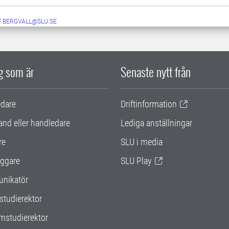
F.BERGVALL@SLU.SE
ig som är
Senaste nytt från
edare
Driftinformation
and eller handledare
Lediga anställningar
re
SLU i media
ggare
SLU Play
nikatör
studierektor
mstudierektor