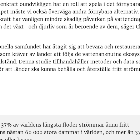
nkraft oundvikligen har en roll att spela i det förnybar
pet måste vi också överväga andra förnybara alternativ.
kraft har vanligen mindre skadlig påverkan på vattendra
 det växt- och djurliv som är beroende av dem, säger C
onella samfundet har åtagit sig att bevara och restaurer
som kräver av länder att följa de vattenanknutna ekosy
lstånd. Denna studie tillhandahåller metoder och data 
r att länder ska kunna behålla och återställa fritt str
 37% av världens längsta floder strömmar ännu fritt
nns nästan 60 000 stora dammar i världen, och mer än 3
s eller byggs