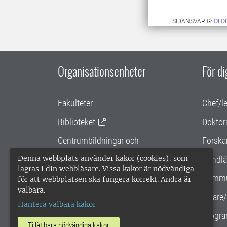
SIDANSVARIG:
OLO
Organisationsenheter
För d
Fakulteter
Chef/l
Biblioteket
Doktor
Centrumbildningar och
Forska
samarbetsprojekt
Denna webbplats använder kakor (cookies), som
Handlä
lagras i din webbläsare. Vissa kakor är nödvändiga
Gemensamma verksamhetsstödet
Kommu
för att webbplatsen ska fungera korrekt. Andra är
valbara.
SLU Holding
Lärare/
Hantera valbara kakor
Progra
Tillåt bara nödvändiga kakor