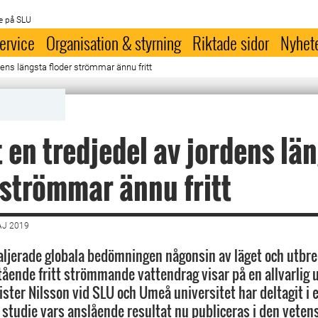
e på SLU
ervice
Organisation & styrning
Riktade sidor
Nyhet
dens längsta floder strömmar ännu fritt
 en tredjedel av jordens lä
 strömmar ännu fritt
AJ 2019
ljerade globala bedömningen någonsin av läget och utbr
tående fritt strömmande vattendrag visar på en allvarlig 
ister Nilsson vid SLU och Umeå universitet har deltagit i 
l studie vars anslående resultat nu publiceras i den veten