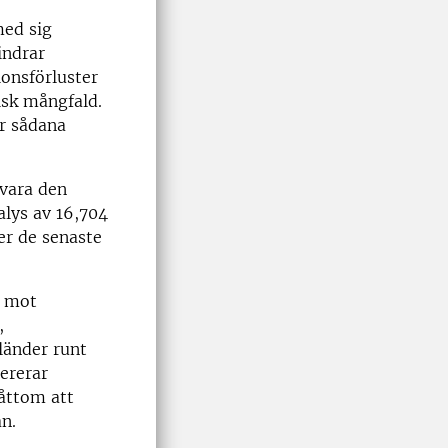
med sig
indrar
onsförluster
isk mångfald.
ar sådana
evara den
alys av 16,704
er de senaste
t mot
,
länder runt
lererar
råttom att
n.