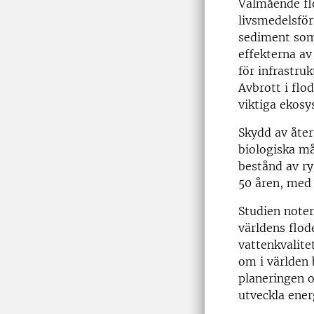
Välmående flo
livsmedelsför
sediment som 
effekterna av
för infrastru
Avbrott i flo
viktiga ekosy
Skydd av åter
biologiska må
bestånd av ry
50 åren, med
Studien noter
världens flo
vattenkvalite
om i världen 
planeringen o
utveckla ene