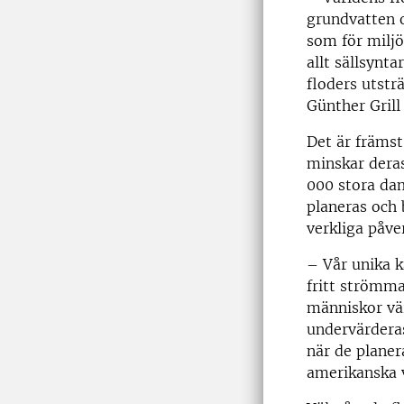
grundvatten o
som för milj
allt sällsynt
floders utstr
Günther Grill
Det är främs
minskar deras
000 stora dam
planeras och 
verkliga påve
– Vår unika k
fritt strömma
människor vär
undervärderas
när de planer
amerikanska 