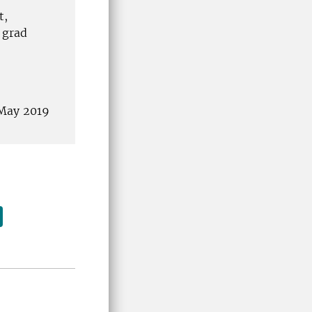
t,
 grad
9 May 2019