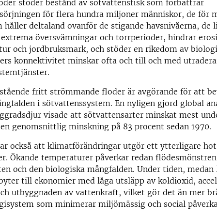
der stöder bestånd av sötvattensfisk som förbättrar
sörjningen för flera hundra miljoner människor, de för 
håller deltaland ovanför de stigande havsnivåerna, de l
 extrema översvämningar och torrperioder, hindrar erosi
ktur och jordbruksmark, och stöder en rikedom av biolog
ders konnektivitet minskar ofta och till och med utrader
stemtjänster.
stående fritt strömmande floder är avgörande för att b
ngfalden i sötvattenssystem. En nyligen gjord global an
ggradsdjur visade att sötvattensarter minskat mest und
 en genomsnittlig minskning på 83 procent sedan 1970.
ar också att klimatförändringar utgör ett ytterligare ho
der. Ökande temperaturer påverkar redan flödesmönstren
ten och den biologiska mångfalden. Under tiden, medan 
byter till ekonomier med låga utsläpp av koldioxid, acce
ch utbyggnaden av vattenkraft, vilket gör det än mer b
rgisystem som minimerar miljömässig och social påverka