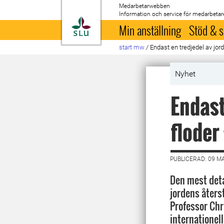
Medarbetarwebben
Information och service för medarbetar
Till startsida
Min anställning
Stöd & s
start mw
/
Endast en tredjedel av jor
Nyhet
Endast
floder
PUBLICERAD: 09 M
Den mest deta
jordens åters
Professor Chr
internationel