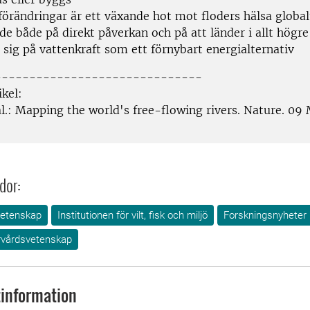
förändringar är ett växande hot mot floders hälsa global
e både på direkt påverkan och på att länder i allt högre
r sig på vattenkraft som ett förnybart energialternativ
------------------------------
ikel:
 al.: Mapping the world's free-flowing rivers. Nature. 0
dor:
vetenskap
Institutionen för vilt, fisk och miljö
Forskningsnyheter
urvårdsvetenskap
information