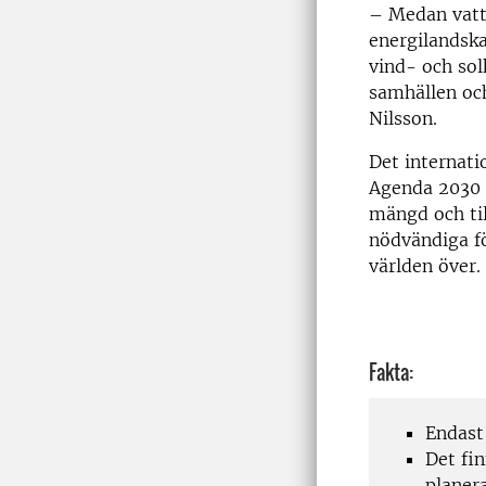
– Medan vatte
energilandska
vind- och sol
samhällen och
Nilsson.
Det internati
Agenda 2030 
mängd och til
nödvändiga fö
världen över.
Fakta:
Endast
Det fi
planera