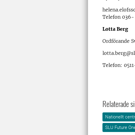
helena.elofs
Telefon 036- 
Lotta Berg
Ordförande Sv
lotta.berg@sl
Telefon: 051
Relaterade si
Nationellt cent
SLU Future On