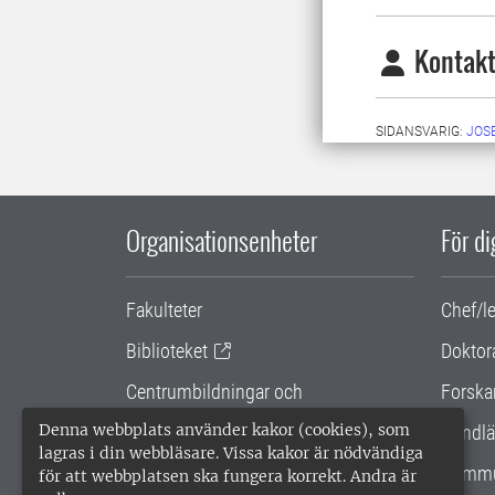
Kontakt
SIDANSVARIG:
JOS
Organisationsenheter
För d
Fakulteter
Chef/l
Biblioteket
Doktor
Centrumbildningar och
Forska
samarbetsprojekt
Denna webbplats använder kakor (cookies), som
Handlä
lagras i din webbläsare. Vissa kakor är nödvändiga
Gemensamma verksamhetsstödet
Kommu
för att webbplatsen ska fungera korrekt. Andra är