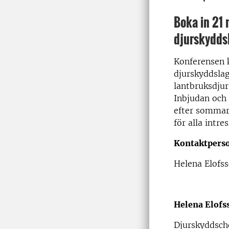
Boka in 21 
djurskydds
Konferensen 
djurskyddslag
lantbruksdju
Inbjudan och
efter sommar
för alla intre
Kontaktpers
Helena Elofs
Helena Elofs
Djurskyddsch