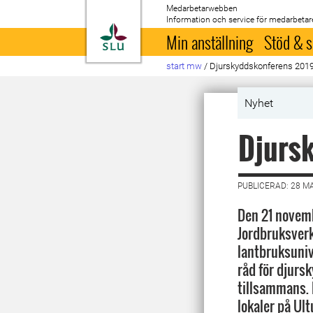
Medarbetarwebben
Information och service för medarbetar
Till startsida
Min anställning
Stöd & s
start mw
/
Djurskyddskonferens 201
Nyhet
Djurs
PUBLICERAD: 28 M
Den 21 novem
Jordbruksverk
lantbruksuniv
råd för djurs
tillsammans. 
lokaler på Ul