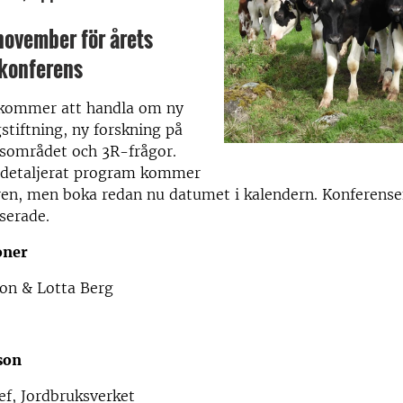
november för årets
konferens
kommer att handla om ny
stiftning, ny forskning på
rsområdet och 3R-frågor.
 detaljerat program kommer
en, men boka redan nu datumet i kalendern. Konferense
sserade.
oner
son & Lotta Berg
son
ef, Jordbruksverket