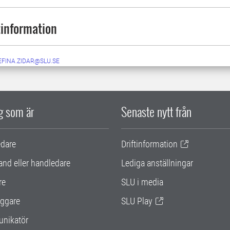
information
EFINA.ZIDAR@SLU.SE
ig som är
Senaste nytt från
edare
Driftinformation
and eller handledare
Lediga anställningar
re
SLU i media
ggare
SLU Play
nikatör