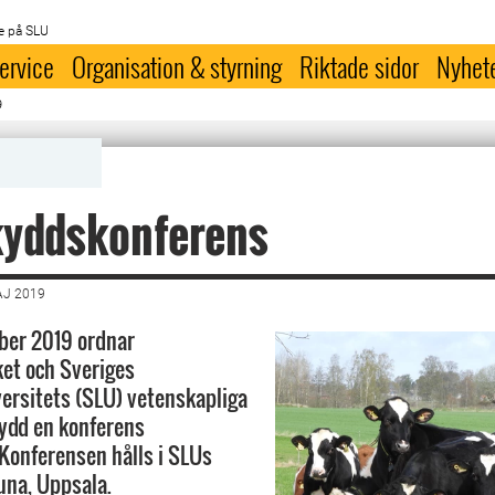
e på SLU
ervice
Organisation & styrning
Riktade sidor
Nyhet
9
kyddskonferens
AJ 2019
ber 2019 ordnar
et och Sveriges
ersitets (SLU) vetenskapliga
kydd en konferens
Konferensen hålls i SLUs
tuna, Uppsala.