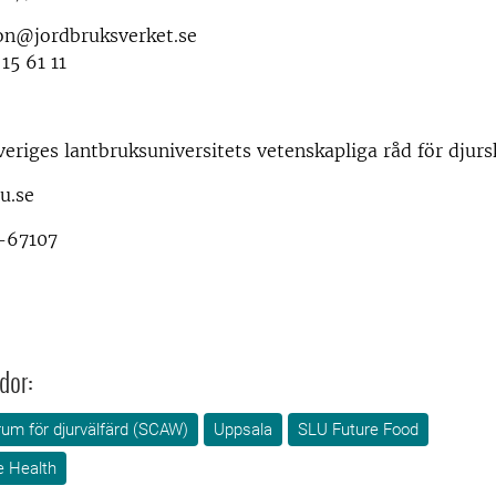
son@jordbruksverket.se
15 61 11
eriges lantbruksuniversitets vetenskapliga råd för djur
u.se
1-67107
dor:
rum för djurvälfärd (SCAW)
Uppsala
SLU Future Food
e Health