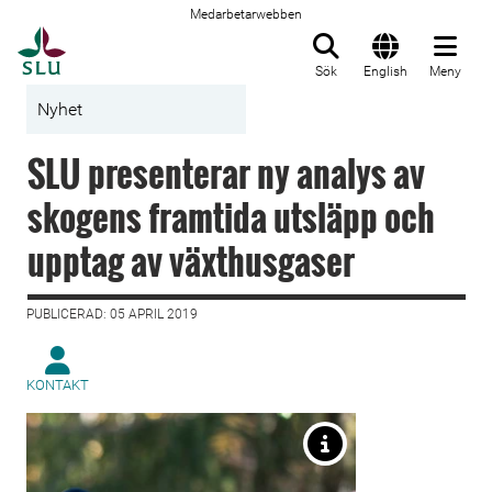
Medarbetarwebben
Till startsida
Sök
English
Meny
Nyhet
SLU presenterar ny analys av
skogens framtida utsläpp och
upptag av växthusgaser
PUBLICERAD: 05 APRIL 2019
KONTAKT