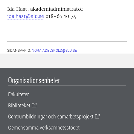
Ida Hast, akademiadministratör
ida.hast@slu.se
018-67 10 74
SIDANSVARIG:
NORA.ADELSKOLD@SLU.SE
Organisationsenheter
Fakulteter
Biblioteket
Centrumbildningar och samarbetsprojekt
Gemensamma verksamhetsstödet