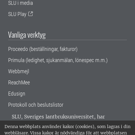
SLU i media
SLU Play
Vanliga verktyg
Proceedo (beställningar, fakturor)
Primula (ledighet, sjukanmälan, lönespec m.m.)
Webbmejl
ReachMee
Edusign
Protokoll och beslutslistor
SLU, Sveriges lantbruksuniversitet, har
verksamhet över hela Sverige. Huvudorter är
Denna webbplats använder kakor (cookies), som lagras i din
Alnarp, Uppsala och Umeå.
SLU är
webbläsare. Vissa kakor är nödvändiga för att webbplatsen