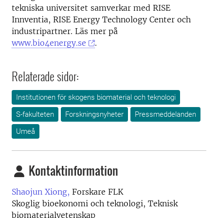
tekniska universitet samverkar med RISE
Innventia, RISE Energy Technology Center och
industripartner. Läs mer på
www.bio4energy.se
.
Relaterade sidor:
Institutionen för skogens biomaterial och teknologi
S-fakulteten
Forskningsnyheter
Pressmeddelanden
Umeå
Kontaktinformation
Shaojun Xiong,
Forskare FLK
Skoglig bioekonomi och teknologi, Teknisk
biomaterialvetenskap