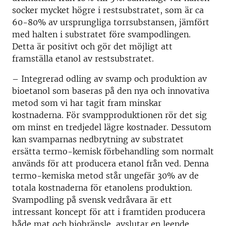
socker mycket högre i restsubstratet,
som är ca
60-80% av ursprungliga torrsubstansen
, jämfört
med halten i substratet före svampodlingen.
Detta är positivt och gör det möjligt att
framställa etanol av restsubstratet.
– Integrerad odling av svamp och produktion av
bioetanol som baseras på den nya och innovativa
metod som vi har tagit fram minskar
kostnaderna. För svampproduktionen rör det sig
om minst en tredjedel lägre kostnader. Dessutom
kan svamparnas nedbrytning av substratet
ersätta termo-kemisk förbehandling som normalt
används för att producera etanol från ved. Denna
termo-kemiska metod står ungefär 30% av de
totala kostnaderna för etanolens produktion.
Svampodling på svensk vedråvara är ett
intressant koncept för att i framtiden producera
både mat och biobränsle, avslutar en leende