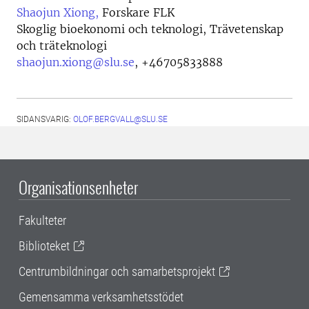
Shaojun Xiong,
Forskare FLK
Skoglig bioekonomi och teknologi, Trävetenskap
och träteknologi
shaojun.xiong@slu.se
,
+46705833888
SIDANSVARIG:
OLOF.BERGVALL@SLU.SE
Organisationsenheter
Fakulteter
Biblioteket
Centrumbildningar och samarbetsprojekt
Gemensamma verksamhetsstödet