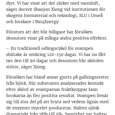
dyrt. Vi har visat att det räcker med varmluft,
säger docent Shaojun Xiong vid institutionen för
skogens biomaterial och teknologi, SLU i Umeå
och forskare i Bio4Energy.
Förutom att det blir billigare har försöken
dessutom visat på många andra positiva effekter.
– En traditionell odlingscykel för svampen
shiitake är omkring 120-150 dagar. Vi har nu fått
ner den till 90 dagar och dessutom blir skörden
större, säger Xiong.
Försöken har bland annat gjorts på gallringsrester
från björk. När substraten analyserades kemiskt
efter skörd av svamparnas fruktkroppar fann
forskarna än fler positiva resultat. Svampen livnär
sig till stor del på att bryta ned vedens lignin med
de enzymer mycelet producerar. Halten sjönk
dramatiskt från 18% till 5%.
Samtidigt var halten